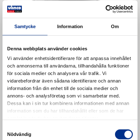
Samtycke
Information
Om
Denna webbplats använder cookies
Intermediate rubber STZ NL
Vi använder enhetsidentifierare för att anpassa innehållet
uncured
och annonserna till användarna, tillhandahålla funktioner
för sociala medier och analysera vår trafik. Vi
Intermediate rubber STZ NL uncured. Red protection
vidarebefordrar även sådana identifierare och annan
foil (poly). 1 Polymer basis DIN ISO 1629 NR/BR/SBR
information från din enhet till de sociala medier och
2 Specific weight DIN EN ISO 1183-1 1.18 g/cm³ 3
annons- och analysföretag som vi samarbetar med.
Läs mer
Hardness DIN ISO 7619-1 65 Shore A 10 Colour Black
Dessa kan i sin tur kombinera informationen med annan
. Intermediate rubber STZ NL uncured.
information som du har tillhandahållit eller som de har
samlat in när du har använt deras tjänster.
Samtyckesval
Nödvändig