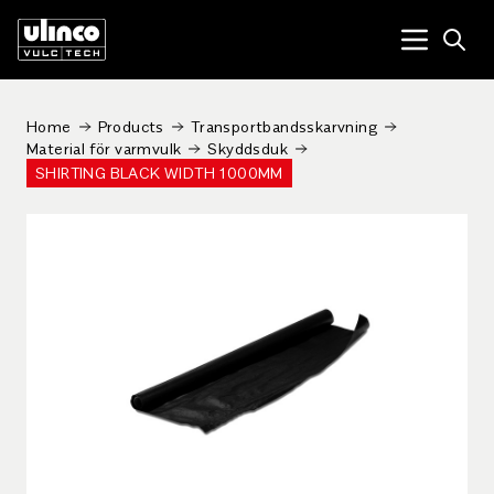
Open
Menu tog
Home
Products
Transportbandsskarvning
Material för varmvulk
Skyddsduk
SHIRTING BLACK WIDTH 1000MM