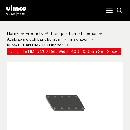
Open
Menu tog
Home
Products
Transportbandstillbehör
Avskrapare och bandborstar
Finskrapor
REMACLEAN HM-U1 Tillbehör
Off plate HM-U1/U2 Belt Width 400-800mm Set: 2 pce.