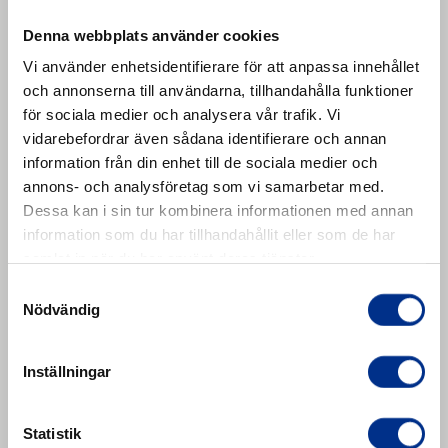
Denna webbplats använder cookies
Vi använder enhetsidentifierare för att anpassa innehållet
och annonserna till användarna, tillhandahålla funktioner
för sociala medier och analysera vår trafik. Vi
vidarebefordrar även sådana identifierare och annan
information från din enhet till de sociala medier och
annons- och analysföretag som vi samarbetar med.
Dessa kan i sin tur kombinera informationen med annan
information som du har tillhandahållit eller som de har
samlat in när du har använt deras tjänster.
Samtyckesval
Nödvändig
Inställningar
REMACLEAN HM-F2 VA Tillbehör
Spare and wear parts - REMACLEAN HM-F2 / HM-
Statistik