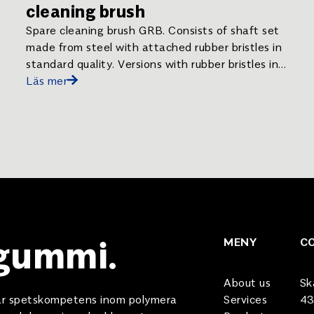
cleaning brush
Spare cleaning brush GRB. Consists of shaft set
made from steel with attached rubber bristles in
standard quality. Versions with rubber bristles in
food quality or self-extinguishing available on
Läs mer
request. . REMACLEAN spare cleaning brush
GRB.
 gummi.
MENY
C
About us
Sk
 vår spetskompetens inom polymera
Services
43