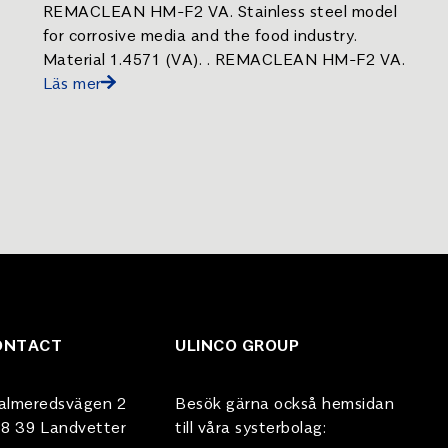
REMACLEAN HM-F2 VA. Stainless steel model
for corrosive media and the food industry.
Material 1.4571 (VA). . REMACLEAN HM-F2 VA.
Läs mer
ONTACT
ULINCO GROUP
almeredsvägen 2
Besök gärna också hemsidan
8 39 Landvetter
till våra systerbolag: