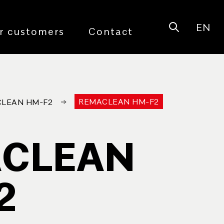
EN
Open sear
r customers
Contact
REMACLEAN HM-F2
LEAN HM-F2
CLEAN
2