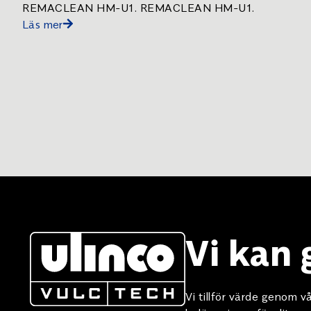
REMACLEAN HM-U1. REMACLEAN HM-U1.
Läs mer
Vi kan
Vi tillför värde genom