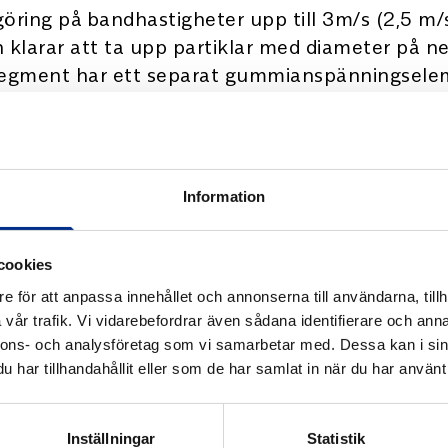
göring på bandhastigheter upp till 3m/s (2,5 
klarar att ta upp partiklar med diameter på ne
je segment har ett separat gummianspänningsel
t medför både säkrare och effektivare rengöri
e utförande.
Information
cookies
e för att anpassa innehållet och annonserna till användarna, tillh
vår trafik. Vi vidarebefordrar även sådana identifierare och anna
nnons- och analysföretag som vi samarbetar med. Dessa kan i sin
har tillhandahållit eller som de har samlat in när du har använt 
ter
Inställningar
Statistik