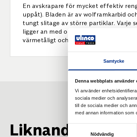
En avskrapare för mycket effektiv ren
uppåt). Bladen är av wolframkarbid och 
tungt slitage av större partiklar. Var
ligger an med optimal belastning vilke
värmetåligt och i kemikaliebeständigar
Samtycke
Denna webbplats använder 
Vi använder enhetsidentifierar
sociala medier och analysera 
till de sociala medier och a
med annan information som du 
Liknande produk
Samtyckesval
Nödvändig