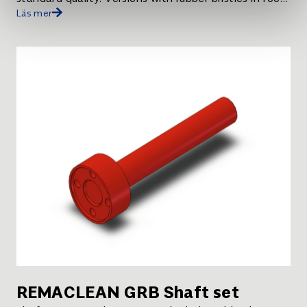
Läs mer
quality or self-extinguishing available on request. .
REMACLEAN spare cleaning brush GRB.
REMACLEAN GRB Shaft set