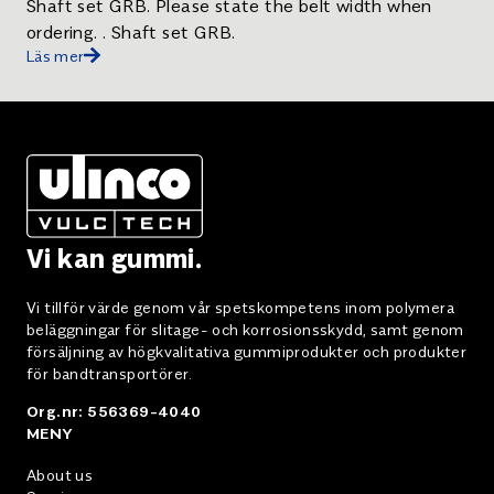
Shaft set GRB. Please state the belt width when
ordering. . Shaft set GRB.
Läs mer
Vi kan gummi.
Vi tillför värde genom vår spetskompetens inom polymera
beläggningar för slitage- och korrosionsskydd, samt genom
försäljning av högkvalitativa gummiprodukter och produkter
för bandtransportörer.
Org.nr: 556369-4040
MENY
About us