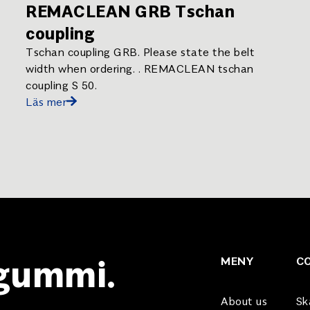
REMACLEAN GRB Tschan
coupling
Tschan coupling GRB. Please state the belt
width when ordering. . REMACLEAN tschan
coupling S 50.
Läs mer
 gummi.
MENY
C
About us
Sk