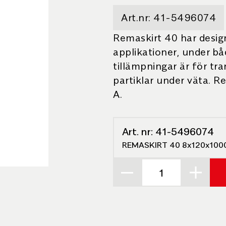
Art.nr:
41-5496074
Remaskirt 40 har desig
applikationer, under bå
tillämpningar är för tr
partiklar under väta. R
A.
Art. nr:
41-5496074
REMASKIRT 40 8x120x10