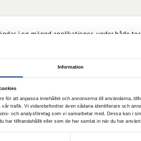
ändas i en mängd applikationer, under både tor
 samt skydd mot vassa partiklar under väta. Rem
Information
cookies
e för att anpassa innehållet och annonserna till användarna, tillh
vår trafik. Vi vidarebefordrar även sådana identifierare och anna
nnons- och analysföretag som vi samarbetar med. Dessa kan i sin
har tillhandahållit eller som de har samlat in när du har använt 