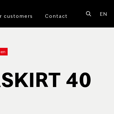
EN
Open sear
r customers
Contact
een
SKIRT 40