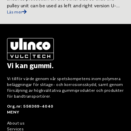
pulley unit can be used as left and right version U-
Läs mer
profile below the sheave for a safe cable guide
Securing the protection against unauthorized
removal Caution: Pulling unit may only be used for
pulling in a horizontal direction. The lifting of loads is
prohibited! . Pulling unit 220 V.
Vi kan gummi.
Vi tillför värde genom vår spetskompetens inom polymera
beläggningar för slitage- och korrosionsskydd, samt genom
försäljning av högkvalitativa gummiprodukter och produkter
för bandtransportörer.
Org.nr: 556369-4040
MENY
About us
Services