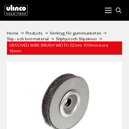
Open
Menu tog
Home
Products
Verktyg för gummiarbeten
Slip- och borrmaterial
Sliphjul och Slipskivor
GROOVED WIRE BRUSH WIDTH 22mm 100mm bore
16mm