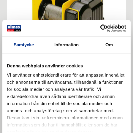
Samtycke
Information
Om
Denna webbplats använder cookies
Electrical rope winch 990 kg RPE
Vi använder enhetsidentifierare för att anpassa innehållet
Electrical rope winch 990 kg RPE. Internally brake
och annonserna till användarna, tillhandahålla funktioner
motor for compact dimensions Euro voltage 230/400
för sociala medier och analysera vår trafik. Vi
V 3-phase 50 Hz Protection IP 54 Slip clutch
vidarebefordrar även sådana identifierare och annan
Läs mer
adjustable from 1 000 kg Very smooth running
information från din enhet till de sociala medier och
through helical gears Gear used in all mounting
annons- och analysföretag som vi samarbetar med.
positions Spring pressure disc brake: integrated in the
Dessa kan i sin tur kombinera informationen med annan
motor holds the load even during power failures
information som du har tillhandahållit eller som de har
Cable not included! Optional on request: Drum
samlat in när du har använt deras tjänster.