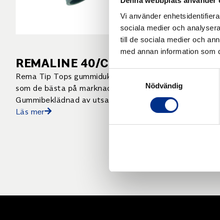
Denna webbplats använder 
Vi använder enhetsidentifierar
sociala medier och analysera 
till de sociala medier och a
med annan information som du 
REMALINE 40/CN
Samtyckesval
Rema Tip Tops gummidukar är väl vedertagna
Nödvändig
som de bästa på marknaden inom slitageskydd.
Gummibeklädnad av utsatta ytor och
komponenter minskar risken för driftstopp och
Läs mer
underhållskostnader avsevärt.