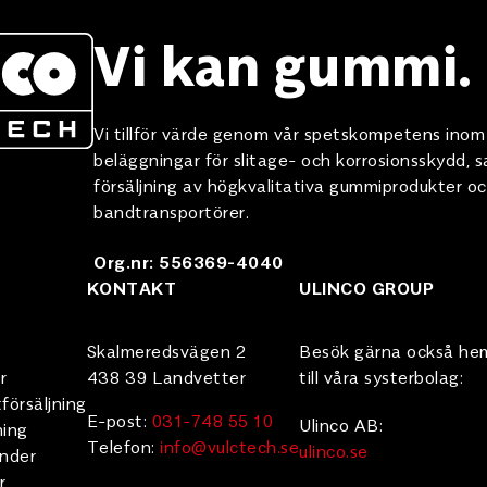
Vi kan gummi.
Vi tillför värde genom vår spetskompetens ino
beläggningar för slitage- och korrosionsskydd,
försäljning av högkvalitativa gummiprodukter oc
bandtransportörer.
Org.nr: 556369-4040
KONTAKT
ULINCO GROUP
Skalmeredsvägen 2
Besök gärna också he
r
438 39 Landvetter
till våra systerbolag:
försäljning
E-post:
031-748 55 10
Ulinco AB:
ning
Telefon:
info@vulctech.se
ulinco.se
under
r