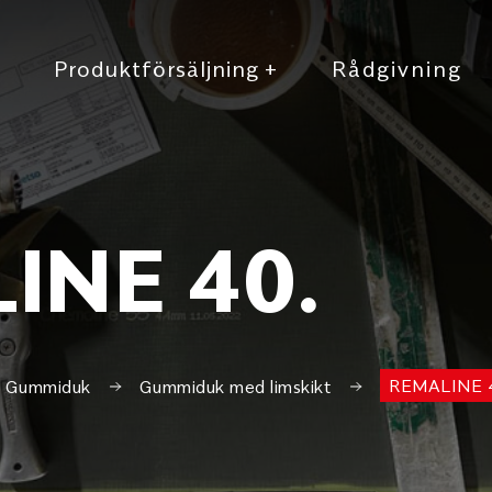
r
Produktförsäljning
+
Rådgivning
INE 40.
REMALINE 
Gummiduk
Gummiduk med limskikt