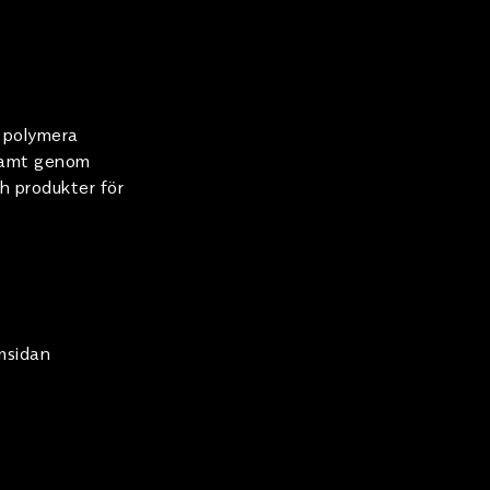
m polymera
 samt genom
h produkter för
msidan