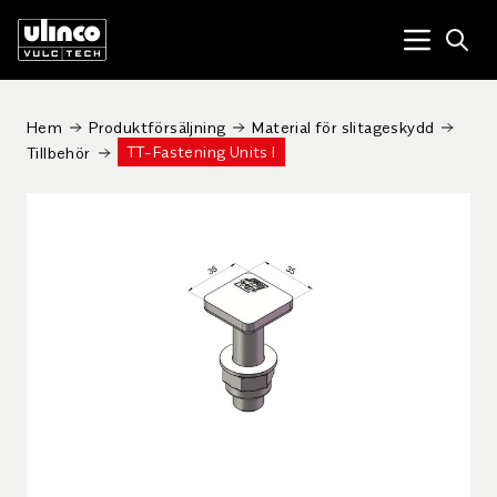
Open
Menu tog
Hem
Produktförsäljning
Material för slitageskydd
TT-Fastening Units I
Tillbehör