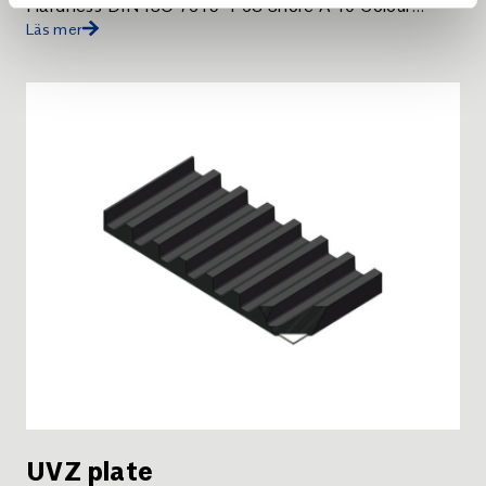
Hardness DIN ISO 7619-1 63 Shore A 10 Colour
Läs mer
Black . KG bars KG-10.
UVZ plate