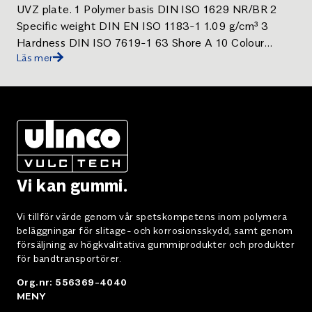
UVZ plate. 1 Polymer basis DIN ISO 1629 NR/BR 2
Specific weight DIN EN ISO 1183-1 1.09 g/cm³ 3
Hardness DIN ISO 7619-1 63 Shore A 10 Colour
Läs mer
Black . Serrated profile plate UVZ.
Vi kan gummi.
Vi tillför värde genom vår spetskompetens inom polymera
beläggningar för slitage- och korrosionsskydd, samt genom
försäljning av högkvalitativa gummiprodukter och produkter
för bandtransportörer.
Org.nr: 556369-4040
MENY