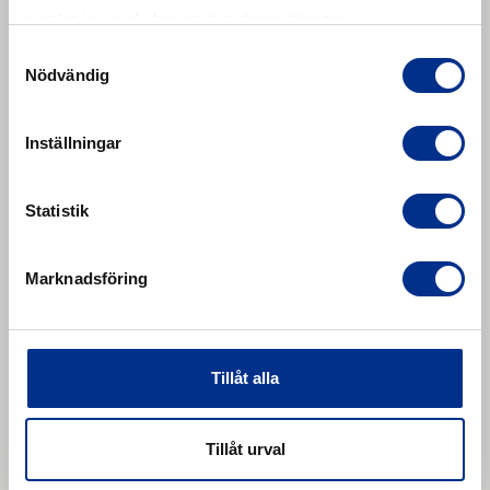
samlat in när du har använt deras tjänster.
Samtyckesval
Nödvändig
Inställningar
Statistik
Marknadsföring
Tillåt alla
KG bars
KG bars. 1 Polymer basis DIN ISO 1629 NR/BR 2
Tillåt urval
Specific weight DIN EN ISO 1183-1 1.09 g/cm³ 3