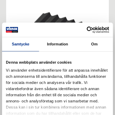
Samtycke
Information
Om
Denna webbplats använder cookies
Vi använder enhetsidentifierare för att anpassa innehållet
och annonserna till användarna, tillhandahålla funktioner
Serrated profile plate ZP B
för sociala medier och analysera vår trafik. Vi
vidarebefordrar även sådana identifierare och annan
Serrated profile plate ZP B. REMALINE 70 serrated
information från din enhet till de sociala medier och
anti-wear rubber fabric reinforced (EP 160) and
annons- och analysföretag som vi samarbetar med.
equipped with CN bonding layer. . Serrated profile
Läs mer
Dessa kan i sin tur kombinera informationen med annan
plate ZP 15 B.
information som du har tillhandahållit eller som de har