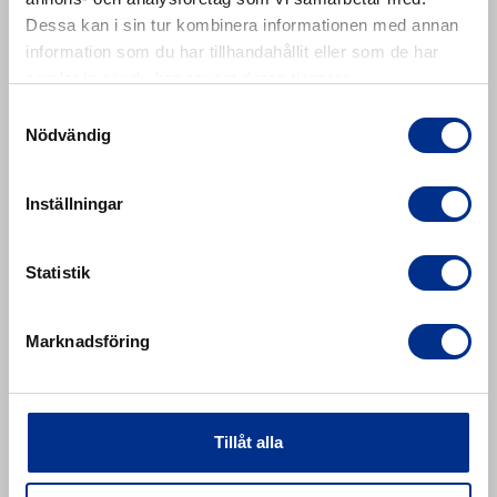
connecting pins
Dessa kan i sin tur kombinera informationen med annan
information som du har tillhandahållit eller som de har
Hammer pin driver. Hammer pin driver for connecting
samlat in när du har använt deras tjänster.
pins.
Läs mer
Samtyckesval
Nödvändig
Inställningar
Statistik
Marknadsföring
Tillåt alla