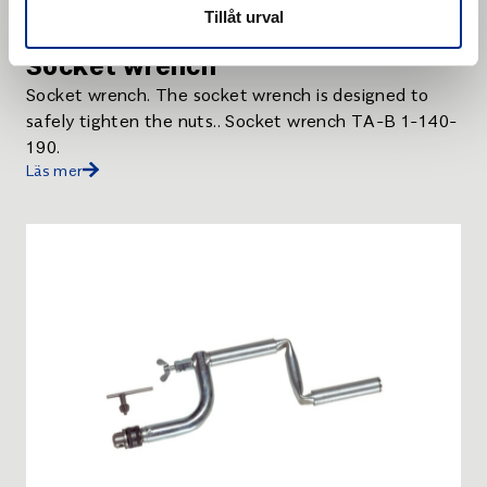
Tillåt urval
Socket wrench
Socket wrench. The socket wrench is designed to
safely tighten the nuts.. Socket wrench TA-B 1-140-
190.
Läs mer