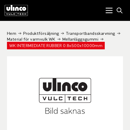
Open
Menu tog
Hem
Produktförsäljning
Transportbandsskarvning
Material för varmvulk WK
Mellanläggsgummi
WK INTERMEDIATE RUBBER 0.8x500x10000mm