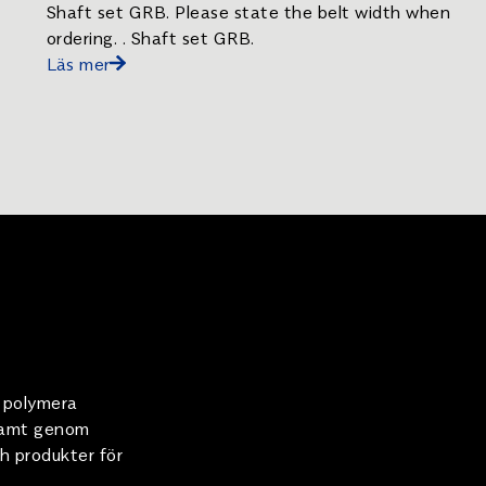
Shaft set GRB. Please state the belt width when
ordering. . Shaft set GRB.
Läs mer
m polymera
 samt genom
h produkter för