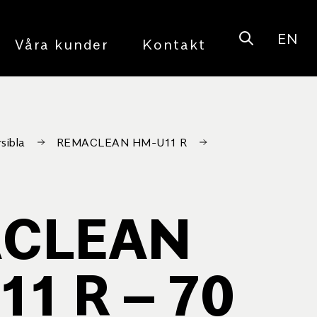
EN
Open sear
Våra kunder
Kontakt
sibla
REMACLEAN HM-U11 R
CLEAN
1 R – 70