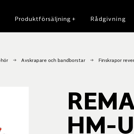
r
Produktförsäljning
+
Rådgivning
ehör
Avskrapare och bandborstar
Finskrapor rever
REMA
HM-U1