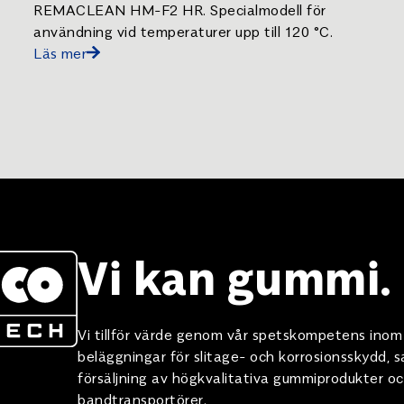
REMACLEAN HM-F2 HR. Specialmodell för
användning vid temperaturer upp till 120 °C.
Läs mer
Vi kan gummi.
Vi tillför värde genom vår spetskompetens ino
beläggningar för slitage- och korrosionsskydd,
försäljning av högkvalitativa gummiprodukter oc
bandtransportörer.