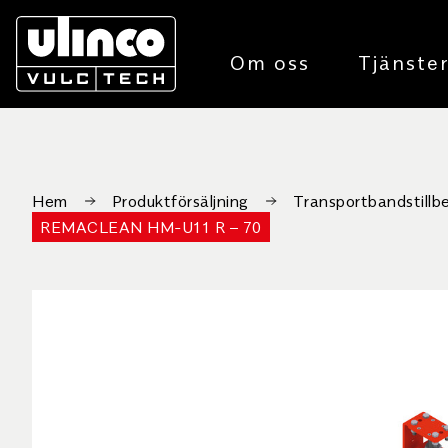
Om oss
Tjänste
Hem
Produktförsäljning
Transportbandstillb
REMACLEAN HM-U11 R – 70