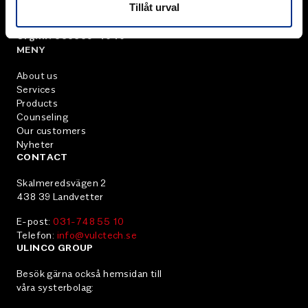
Tillåt urval
för bandtransportörer.
Org.nr: 556369-4040
MENY
About us
Services
Products
Counseling
Our customers
Nyheter
CONTACT
Skalmeredsvägen 2
438 39 Landvetter
E-post:
031-748 55 10
Telefon:
info@vulctech.se
ULINCO GROUP
Besök gärna också hemsidan till
våra systerbolag: