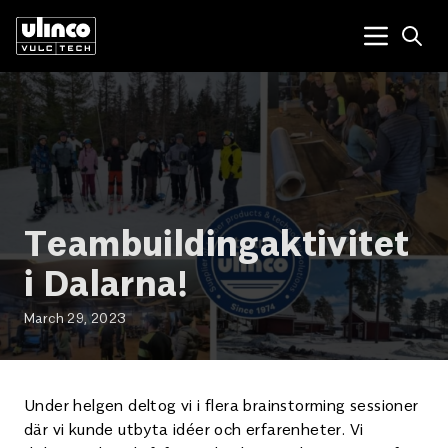
Open
Menu tog
Teambuildingaktivitet
i Dalarna!
March 29, 2023
Under helgen deltog vi i flera brainstorming sessioner
där vi kunde utbyta idéer och erfarenheter. Vi