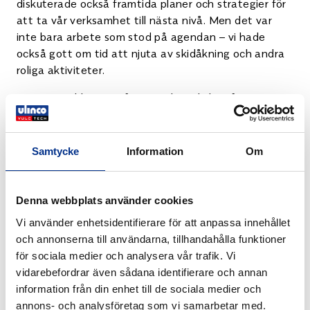
diskuterade också framtida planer och strategier för
att ta vår verksamhet till nästa nivå. Men det var
inte bara arbete som stod på agendan – vi hade
också gott om tid att njuta av skidåkning och andra
roliga aktiviteter.
Det var verkligen en fantastisk möjlighet för oss att
stärka banden och bygga teamkänsla. Att ha alla
företagen i Ulinco-koncernen (Ulinco, Vulctech och
Industrigummering i Falun) tillsammans på en och
Samtycke
Information
Om
samma plats skapade en unik möjlighet för oss att
lära känna varandra och arbeta tillsammans på ett
sätt som vi inte har kunnat göra tidigare.
Denna webbplats använder cookies
Vi använder enhetsidentifierare för att anpassa innehållet
och annonserna till användarna, tillhandahålla funktioner
för sociala medier och analysera vår trafik. Vi
vidarebefordrar även sådana identifierare och annan
information från din enhet till de sociala medier och
annons- och analysföretag som vi samarbetar med.