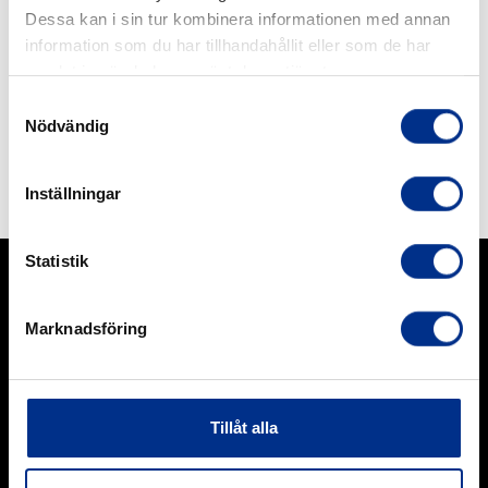
Dessa kan i sin tur kombinera informationen med annan
information som du har tillhandahållit eller som de har
samlat in när du har använt deras tjänster.
Samtyckesval
Nödvändig
Inställningar
Statistik
Marknadsföring
Vi kan gummi.
Tillåt alla
Vi tillför värde genom vår spetskompetens inom polymera
beläggningar för slitage- och korrosionsskydd, samt genom
försäljning av högkvalitativa gummiprodukter och produkter