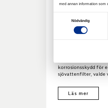
med annan information som du 
Hårdgu
Samtyckesval
Nödvändig
av
sjövatte
När en kund behövde 
korrosionsskydd för e
sjövattenfilter, valde
lösning som står emo
medier i decennier. B
Läs mer
Sjövatten är […]