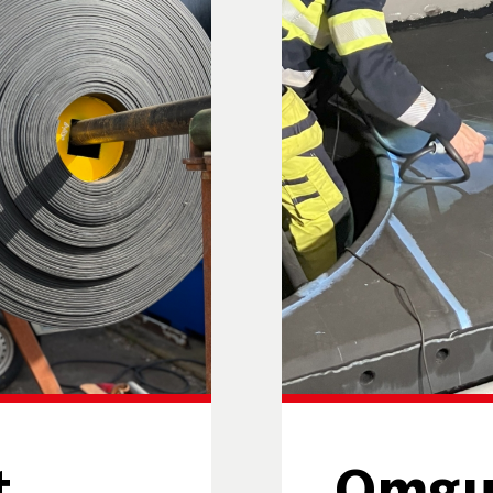
t
Omgu