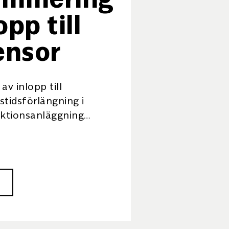
opp till
ensor
 inlopp till
stidsförlängning i
ktionsanläggning
 våra kunder driver
onsanläggning som
tten för att kyla. […]