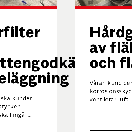
filter
Hård
av flä
attengodkänd
och f
läggning
Våran kund be
korrosionsskyd
eiska kunder
ventilerar luft
 stycken
aggressiva kemi
skall ingå i
rekommender
 och behöver
hårdgummibel
godkänd
CHEMONIT 181,