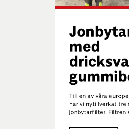
Jonbytar
med
dricksv
gummibe
Till en av våra europ
har vi nytillverkat tre
jonbytarfilter. Filtren 
livsmedelstillvekning
därför en livsmedels