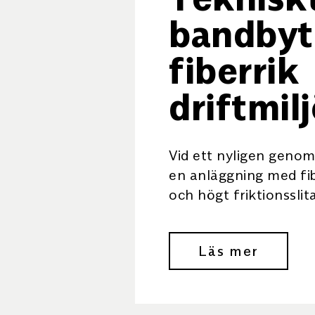
bandbyt
fiberrik
driftmil
Vid ett nyligen genom
en anläggning med fib
och högt friktionssli
en kontrollerad meto
inmatning och varmvu
Läs mer
Bakgrund I […]