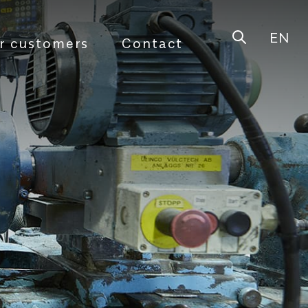
EN
Open sear
r customers
Contact