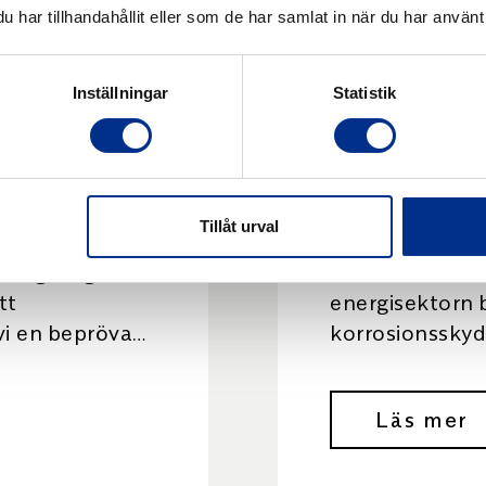
har tillhandahållit eller som de har samlat in när du har använt 
mmering
Gumm
Inställningar
Statistik
av el-
nfilter
rökga
Tillåt urval
långvarigt
En av våra kun
tt
energisektorn 
 vi en beprövad
korrosionsskyd
t aggressiva
till El filtret i 
akgrund
rökgasreningssy
Läs mer
är kraftigt korr