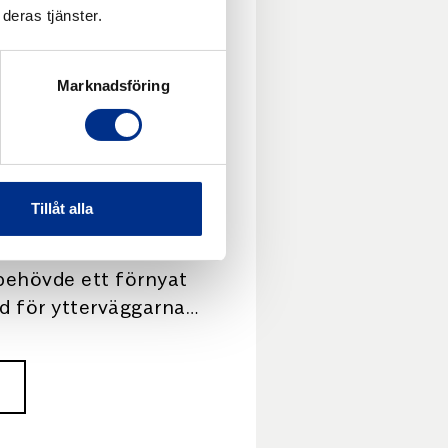
deras tjänster.
ering
Marknadsföring
filter för
srening
Tillåt alla
der inom
behövde ett förnyat
d för ytterväggarna
deras
stem. Miljön i filtret
osiv […]