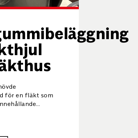
gummibeläggning
kthjul
läkthus
hövde
d för en fläkt som
 innehållande
kalier. Vi
ade
äggning med
 tjocklek 3 mm, och