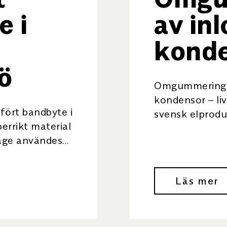
e i
av inl
kond
jö
Omgummering av
kondensor – liv
fört bandbyte i
svensk elprodu
errikt material
Bakgrund En av
tage användes
en elprodukti
d för
använder havsva
lkning.
Läs mer