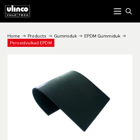
Open
Menu tog
Home
Products
Gummiduk
EPDM Gummiduk
Peroxidvulkad EPDM