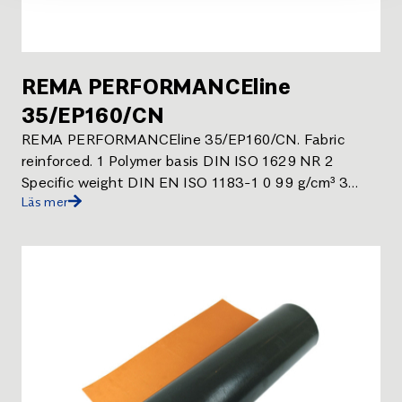
REMA PERFORMANCEline
35/EP160/CN
REMA PERFORMANCEline 35/EP160/CN. Fabric
reinforced. 1 Polymer basis DIN ISO 1629 NR 2
Specific weight DIN EN ISO 1183-1 0 99 g/cm³ 3
Läs mer
Hardness Shore A 38 Shore A 10 Colour Yellow*
*Please note that this is a product based on natural
rubber and therefore deviations in colour may occur. .
REMA PERFORMANCEline 35/EP160/CN.