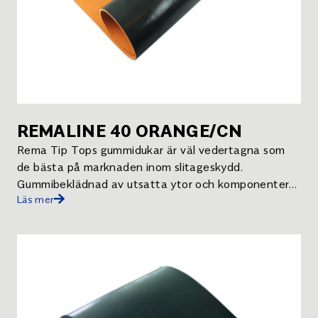
REMALINE 40 ORANGE/CN
Rema Tip Tops gummidukar är väl vedertagna som
de bästa på marknaden inom slitageskydd.
Gummibeklädnad av utsatta ytor och komponenter
Läs mer
minskar risken för driftstopp och underhållskostnader
avsevärt.