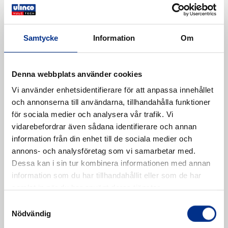
EPDM-gummi ett utmärkt val för produkter som
används utomhus, inklusive
takmembran
,
fönstertätningar
,
vindrutetätningar
och
Samtycke
Information
Om
isolering
.
Industriella Processer
Peroxidvulkad EPDM-gummi
är ofta det
Denna webbplats använder cookies
föredragna valet i industriella processer där
Vi använder enhetsidentifierare för att anpassa innehållet
materialet utsätts för
kemikalier
,
höga
och annonserna till användarna, tillhandahålla funktioner
temperaturer
eller
väderförhållanden
. Det
för sociala medier och analysera vår trafik. Vi
används i produkter som
slangar
,
ventiler
, och
vidarebefordrar även sådana identifierare och annan
packningar
där hållbarhet och
information från din enhet till de sociala medier och
kemikaliebeständighet är avgörande.
annons- och analysföretag som vi samarbetar med.
Fordonsindustri
Dessa kan i sin tur kombinera informationen med annan
Peroxidvulkad EPDM
används för att tillverka
information som du har tillhandahållit eller som de har
komponenter för bilindustrin
, såsom
samlat in när du har använt deras tjänster.
fönstertätningar
,
dörrtätningar
, och
Samtyckesval
vindrutestrimning
. Dess förmåga att motstå
Nödvändig
både UV-strålning och ozon gör det till en