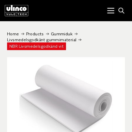
Open
Menu tog
Home
Products
Gummiduk
Livsmedelsgodkänt gummimaterial
NBR Livsmedelsgodkänd vit