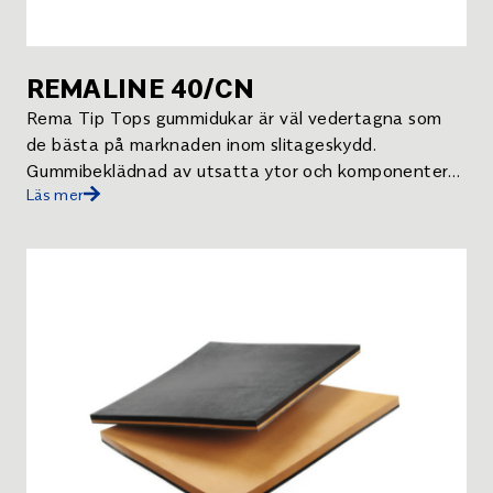
REMALINE 40/CN
Rema Tip Tops gummidukar är väl vedertagna som
de bästa på marknaden inom slitageskydd.
Gummibeklädnad av utsatta ytor och komponenter
Läs mer
minskar risken för driftstopp och underhållskostnader
avsevärt.