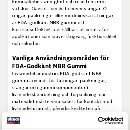
kemikaliebeständighet
och
resistens mot
vätskor
. Oavsett om du behöver
slangar
,
O-
ringar
,
packningar
eller
medicinska tätningar
,
är
FDA-godkänt NBR gummi
ett
kostnadseffektivt och hållbart alternativ för
applikationer som kräver långvarig funktionalitet
och säkerhet.
Vanliga Användningsområden för
FDA-Godkänt NBR Gummi
Livsmedelsindustrin
:
FDA-godkänt NBR
gummi
används för
tätningar
,
packningar
,
slangar
och
gummikomponenter
i
livsmedelsbearbetning och förpackning, där
materialet måste vara säkert för kontakt med
livsmedel utan att påverka kvaliteten på
produkterna.
Medicinsk Utrustning
: NBR-gummi används i
medicinska tätningar
,
packningar
och
slangar
,