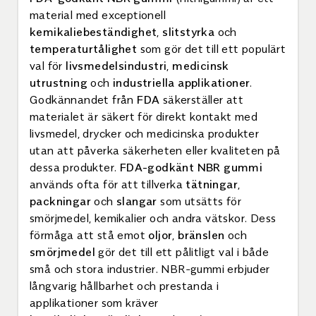
material med exceptionell
kemikaliebeständighet
,
slitstyrka
och
temperaturtålighet
som gör det till ett populärt
val för
livsmedelsindustri
,
medicinsk
utrustning
och
industriella applikationer
.
Godkännandet från
FDA
säkerställer att
materialet är säkert för direkt kontakt med
livsmedel, drycker och medicinska produkter
utan att påverka säkerheten eller kvaliteten på
dessa produkter.
FDA-godkänt NBR gummi
används ofta för att tillverka
tätningar
,
packningar
och
slangar
som utsätts för
smörjmedel, kemikalier och andra vätskor. Dess
förmåga att stå emot
oljor
,
bränslen
och
smörjmedel
gör det till ett pålitligt val i både
små och stora industrier. NBR-gummi erbjuder
långvarig hållbarhet och prestanda i
applikationer som kräver