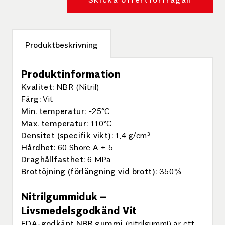
Produktbeskrivning
Produktinformation
Kvalitet:
NBR (Nitril)
Färg:
Vit
Min. temperatur:
-25°C
Max. temperatur:
110°C
Densitet (specifik vikt):
1,4 g/cm³
Hårdhet:
60 Shore A ± 5
Draghållfasthet:
6 MPa
Brottöjning (förlängning vid brott):
350%
Nitrilgummiduk –
Livsmedelsgodkänd Vit
FDA-godkänt NBR gummi
(nitrilgummi) är ett