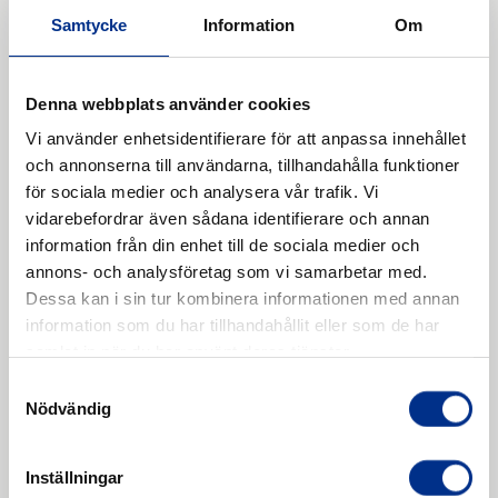
särskilt inom områden där materialet måste vara
Samtycke
Information
Om
resistent mot fett, oljor och andra kemikalier
som kan finnas i medicinsk utrustning.
Bilindustrin
:
NBR-gummi
används ofta för
Denna webbplats använder cookies
packningar
,
O-ringar
, och
tätningar
i bilar, där
Vi använder enhetsidentifierare för att anpassa innehållet
materialet måste stå emot både smörjmedel och
och annonserna till användarna, tillhandahålla funktioner
oljor, samt temperaturvariationer.
för sociala medier och analysera vår trafik. Vi
Industriella Applikationer
: NBR-gummi används
vidarebefordrar även sådana identifierare och annan
i
packningar
och
tätningar
för industrimaskiner
information från din enhet till de sociala medier och
och utrustning som utsätts för kemikalier,
annons- och analysföretag som vi samarbetar med.
smörjmedel och andra vätskor, och där långvarig
Dessa kan i sin tur kombinera informationen med annan
hållbarhet och säkerhet är viktiga faktorer.
information som du har tillhandahållit eller som de har
Födo- och Dryckesbearbetning
: NBR-gummi
samlat in när du har använt deras tjänster.
används i vissa
tätningar
och
slangar
i
Samtyckesval
livsmedelsbearbetning, där dess motståndskraft
Nödvändig
mot fett och oljor gör det till ett bra val för
säker och hygienisk produktion.
Inställningar