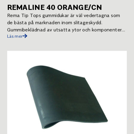
REMALINE 40 ORANGE/CN
Rema Tip Tops gummidukar är väl vedertagna som
de bästa på marknaden inom slitageskydd.
Gummibeklädnad av utsatta ytor och komponenter
Läs mer
minskar risken för driftstopp och underhållskostnader
avsevärt.