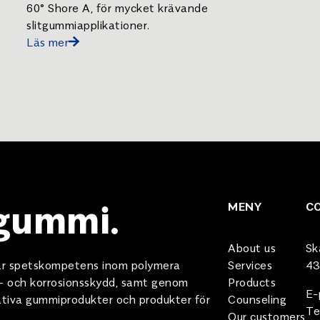
60° Shore A, för mycket krävande
slitgummiapplikationer.
Läs mer
 gummi.
MENY
C
About us
Sk
 vår spetskompetens inom polymera
Services
43
e- och korrosionsskydd, samt genom
Products
E-
tativa gummiprodukter och produkter för
Counseling
Te
Our customers