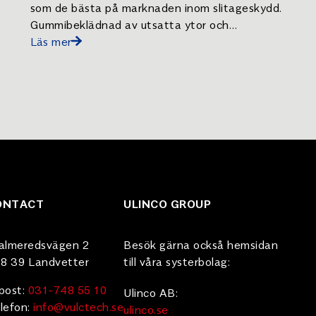
som de bästa på marknaden inom slitageskydd.
Gummibeklädnad av utsatta ytor och
komponenter minskar risken för driftstopp och
Läs mer
underhållskostnader avsevärt.
ONTACT
ULINCO GROUP
almeredsvägen 2
Besök gärna också hemsidan
8 39 Landvetter
till våra systerbolag:
post:
031-748 55 10
Ulinco AB:
lefon:
info@vulctech.se
ulinco.se