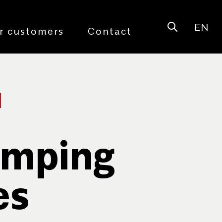
EN
Open sear
r customers
Contact
amping
es