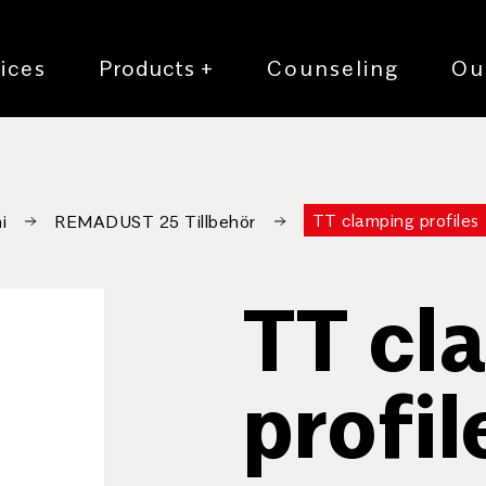
ices
Products
+
Counseling
Ou
TT clamping profiles
i
REMADUST 25 Tillbehör
TT cl
profil