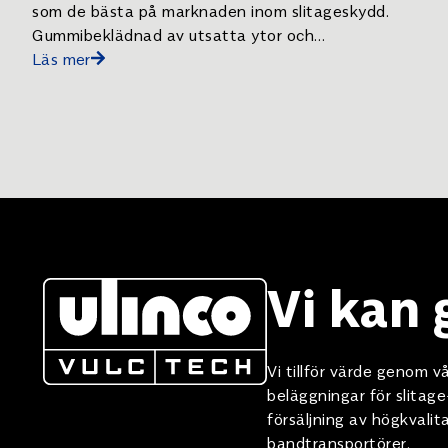
som de bästa på marknaden inom slitageskydd.
Gummibeklädnad av utsatta ytor och
komponenter minskar risken för driftstopp och
Läs mer
underhållskostnader avsevärt.
Vi kan
Vi tillför värde genom
beläggningar för slitag
försäljning av högkvali
bandtransportörer.