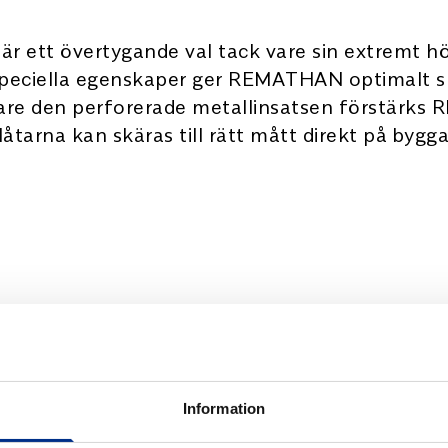
 ett övertygande val tack vare sin extremt hög
 speciella egenskaper ger REMATHAN optimalt s
 vare den perforerade metallinsatsen förstär
arna kan skäras till rätt mått direkt på bygga
Information
 °C