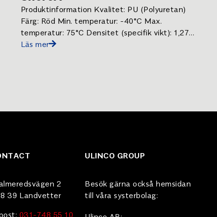
Produktinformation Kvalitet: PU (Polyuretan)
Färg: Röd Min. temperatur: -40°C Max.
temperatur: 75°C Densitet (specifik vikt): 1,27
g/cm³ Hårdhet: 63 Shore A ± 5 Draghållfasthet:
Läs mer
[…]
ONTACT
ULINCO GROUP
almeredsvägen 2
Besök gärna också hemsidan
8 39 Landvetter
till våra systerbolag:
post:
031-748 55 10
Ulinco AB: