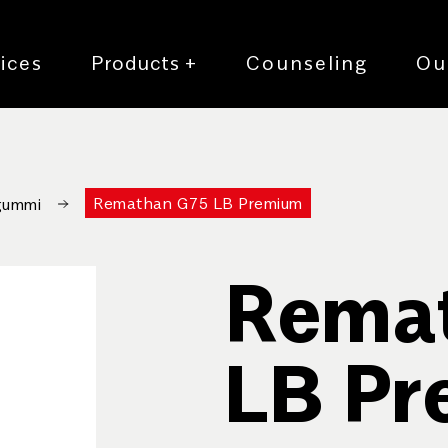
ices
Products
+
Counseling
Ou
Remathan G75 LB Premium
gummi
Rema
LB P