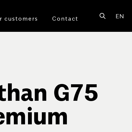
EN
Open sear
r customers
Contact
than G75
remium