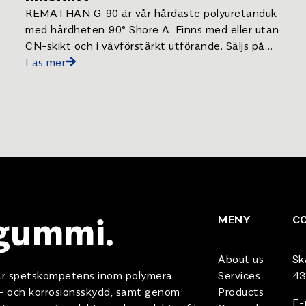
REMATHAN G 90 är vår hårdaste polyuretanduk
med hårdheten 90° Shore A. Finns med eller utan
CN-skikt och i vävförstärkt utförande. Säljs på
10-metersrulle eller i tillkapade längder efter ert
Läs mer
behov.
 gummi.
MENY
C
About us
Sk
 vår spetskompetens inom polymera
Services
43
e- och korrosionsskydd, samt genom
Products
E-