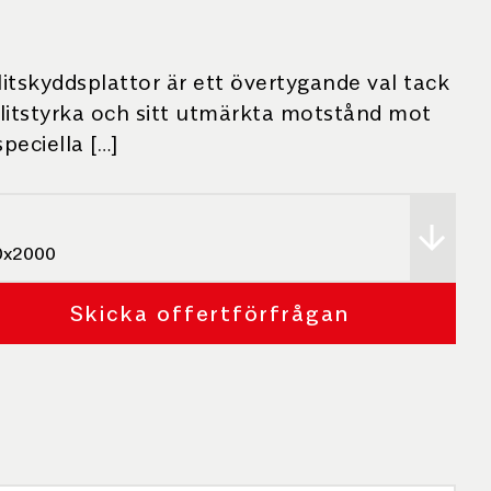
skyddsplattor är ett övertygande val tack
slitstyrka och sitt utmärkta motstånd mot
peciella […]
0x2000
Skicka offertförfrågan