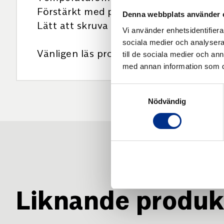
Förstärkt med perforerad metallinsats
Denna webbplats använder 
Lätt att skruva fast
Vi använder enhetsidentifierar
sociala medier och analysera 
Vänligen läs produktdatabladet som fi
till de sociala medier och a
med annan information som du 
Samtyckesval
Nödvändig
Liknande produk