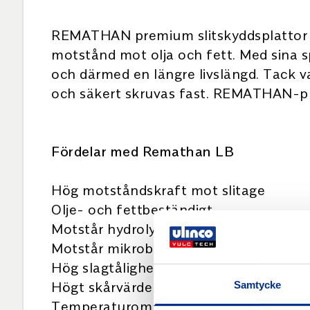
REMATHAN premium slitskyddsplattor är
motstånd mot olja och fett. Med sina
och därmed en längre livslängd. Tack
och säkert skruvas fast. REMATHAN-plåt
Fördelar med Remathan LB
Hög motståndskraft mot slitage
Olje- och fettbeständigt
Motstår hydrolys
Motstår mikrober
Hög slagtålighet och elasticitet
Högt skårvärde
Samtycke
Temperaturområde från -30 °C till +70