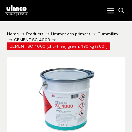
Open
Menu tog
Home
Products
Limmer och primers
Gummilim
CEMENT SC 4000
CEMENT SC 4000 (chc-free) green. 190 kg (200 l)