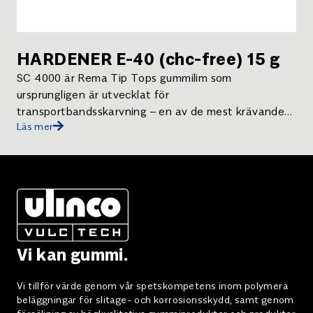
HARDENER E-40 (chc-free) 15 g
SC 4000 är Rema Tip Tops gummilim som
ursprungligen är utvecklat för
transportbandsskarvning – en av de mest krävande
Läs mer
tillämpningarna för ett lim.
Vi kan gummi.
Vi tillför värde genom vår spetskompetens inom polymera
beläggningar för slitage- och korrosionsskydd, samt genom