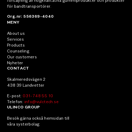
försäljning av högkvalitativa gummiprodukter och produkter
för bandtransportörer.
Org.nr: 556369-4040
MENY
About us
Services
Products
Counseling
Our customers
Nyheter
CONTACT
Skalmeredsvägen 2
438 39 Landvetter
E-post:
031-748 55 10
Telefon:
info@vulctech.se
ULINCO GROUP
Besök gärna också hemsidan till
våra systerbolag: