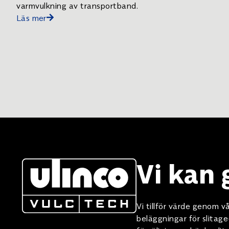
varmvulkning av transportband.
Läs mer
Vi kan
Vi tillför värde genom
beläggningar för slitag