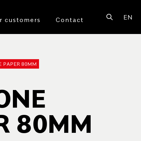
EN
Open sear
r customers
Contact
E PAPER 80MM
CONE
R 80MM