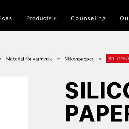
ices
Products
+
Counseling
Ou
SILICON
Material för varmvulk
Silikonpapper
SILI
PAPE