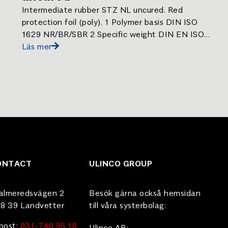
Intermediate rubber STZ NL uncured. Red
protection foil (poly). 1 Polymer basis DIN ISO
1629 NR/BR/SBR 2 Specific weight DIN EN ISO
1183-1 1.18 g/cm³ 3 Hardness DIN ISO 7619-1
Läs mer
65 Shore A 10 Colour Black . Intermediate rubber
STZ NL uncured.
ONTACT
ULINCO GROUP
almeredsvägen 2
Besök gärna också hemsidan
8 39 Landvetter
till våra systerbolag:
post:
031-748 55 10
Ulinco AB: