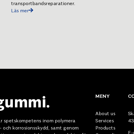
transportbandsreparationer.
Läs mer
 gummi.
MENY
C
About us
Sk
 vår spetskompetens inom polymera
Services
43
e- och korrosionsskydd, samt genom
Products
E-