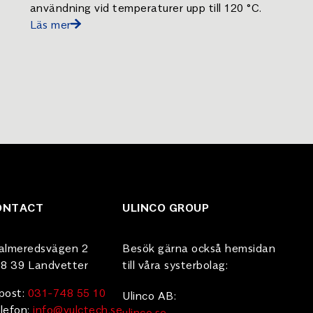
användning vid temperaturer upp till 120 °C.
Läs mer
ONTACT
ULINCO GROUP
almeredsvägen 2
Besök gärna också hemsidan
8 39 Landvetter
till våra systerbolag:
post:
031-748 55 10
Ulinco AB:
lefon:
info@vulctech.se
ulinco.se