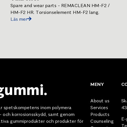
Spare and wear parts - REMACLEAN HM-F2 /
HM-F2 HR. Torsionselement HM-F2 lang.
Läs mer
 gummi.
MENY
C
About us
Sk
 vår spetskompetens inom polymera
Services
43
e- och korrosionsskydd, samt genom
Products
E-
tativa gummiprodukter och produkter för
Counseling
Te