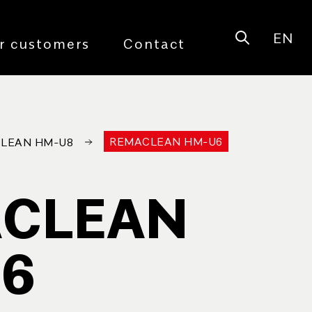
EN
Open sear
r customers
Contact
REMACLEAN HM-U6
LEAN HM-U8
CLEAN
6