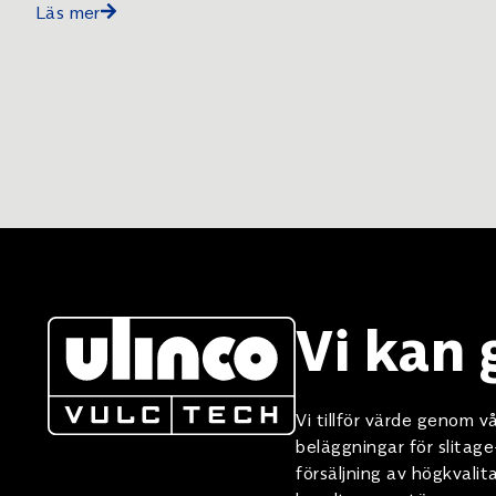
Läs mer
Vi kan
Vi tillför värde genom
beläggningar för slitag
försäljning av högkvali