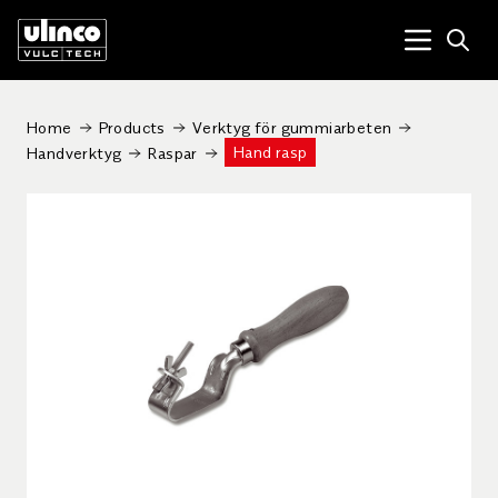
Open
Menu tog
Home
Products
Verktyg för gummiarbeten
Hand rasp
Handverktyg
Raspar