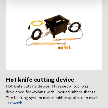
Hot knife cutting device
Hot knife cutting device. This special tool was
developed for working with uncured rubber sheets.
The heating system makes rubber application much
Läs mer
faster than with standard knives eliminating the