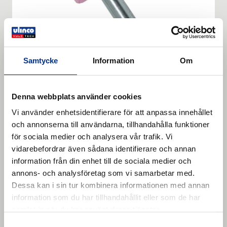
Samtycke
Information
Om
Denna webbplats använder cookies
PENCIL STONE SP 2032 6 AR
Vi använder enhetsidentifierare för att anpassa innehållet
För användning med borrchuck
och annonserna till användarna, tillhandahålla funktioner
Läs mer
för sociala medier och analysera vår trafik. Vi
vidarebefordrar även sådana identifierare och annan
information från din enhet till de sociala medier och
annons- och analysföretag som vi samarbetar med.
Dessa kan i sin tur kombinera informationen med annan
information som du har tillhandahållit eller som de har
samlat in när du har använt deras tjänster.
Samtyckesval