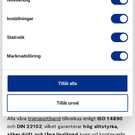
materialnedbrytning
Inställningar
Statistik
Marknadsföring
Läs mer eller få offert för
OilTECH
.
Tillåt alla
Teknisk information
Tillåt urval
Alla våra
transportband
tillverkas enligt
ISO 14890
och
, vilket garanterar
DIN 22102
hög slitstyrka,
även vid kontinuerlig
säker drift och lång livslängd