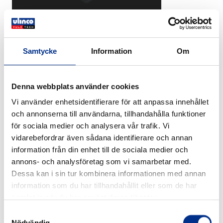
Läs mer eller få offert för
GripTECH
Samtycke
Information
Om
OilTECH – kemikalie- och
oljebeständigt band
Denna webbplats använder cookies
Vid hantering av
oljiga eller kemiskt aktiva
Vi använder enhetsidentifierare för att anpassa innehållet
behövs band som står emot nedbrytning.
och annonserna till användarna, tillhandahålla funktioner
material
är formulerat för att tåla kontinuerlig
för sociala medier och analysera vår trafik. Vi
DBP OilTECH
exponering av oljor, fett och kemikalier — vanligt i
vidarebefordrar även sådana identifierare och annan
plaståtervinning, gödsel- eller biogasanläggningar.
information från din enhet till de sociala medier och
annons- och analysföretag som vi samarbetar med.
Fördelar:
Dessa kan i sin tur kombinera informationen med annan
information som du har tillhandahållit eller som de har
Hög resistens mot oljor, fett och kemikalier
samlat in när du har använt deras tjänster.
Bibehåller elasticitet och grepp i oljiga miljöer
Samtyckesval
Minskar driftstopp orsakade av
Nödvändig