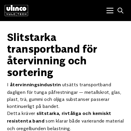
Open
Menu tog
Slitstarka
transportband för
återvinning och
sortering
I
utsätts transportband
återvinningsindustrin
dagligen för tunga påfrestningar — metallskrot, glas,
plast, trä, gummi och oljiga substanser passerar
kontinuerligt på bandet.
Detta kräver
slitstarka, rivtåliga och kemiskt
som klarar både varierande material
resistenta band
och oregelbunden belastning.