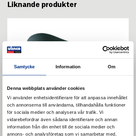
Liknande produkter
Samtycke
Information
Om
Denna webbplats använder cookies
Vi använder enhetsidentifierare för att anpassa innehållet
och annonserna till användarna, tillhandahålla funktioner
för sociala medier och analysera vår trafik. Vi
vidarebefordrar även sådana identifierare och annan
REMALINE 40/EP160/CN
information från din enhet till de sociala medier och
annons- och analysföretag som vi samarbetar med.
Rema Tip Tops gummidukar är väl vedertagna som