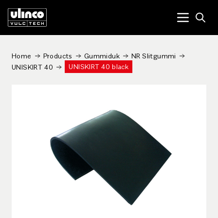
Open
Menu tog
Home
Products
Gummiduk
NR Slitgummi
UNISKIRT 40 black
UNISKIRT 40