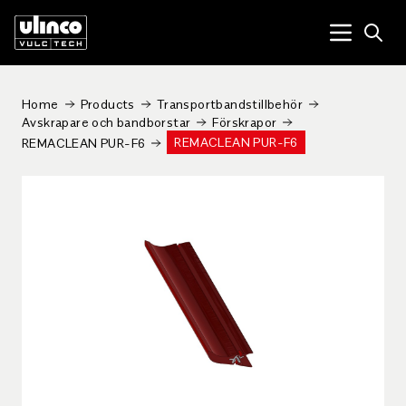
Open
Menu tog
Home
Products
Transportbandstillbehör
Avskrapare och bandborstar
Förskrapor
REMACLEAN PUR-F6
REMACLEAN PUR-F6