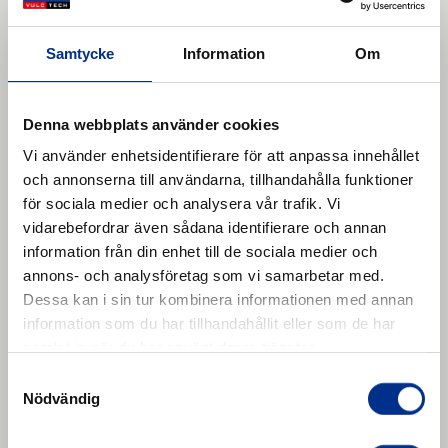
Samtycke
Information
Om
Denna webbplats använder cookies
Vi använder enhetsidentifierare för att anpassa innehållet
REMACLEAN C
och annonserna till användarna, tillhandahålla funktioner
Belt Scraper
för sociala medier och analysera vår trafik. Vi
Läs mer
vidarebefordrar även sådana identifierare och annan
information från din enhet till de sociala medier och
annons- och analysföretag som vi samarbetar med.
Dessa kan i sin tur kombinera informationen med annan
information som du har tillhandahållit eller som de har
samlat in när du har använt deras tjänster.
Samtyckesval
Nödvändig