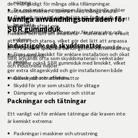
nötning
det mångsidigt för många olika tillämpningar.
Bra mekaniska egenskaper för industriella miljöer
Kostnadseffektivt – Jämfört med många andra
Vanliga användningsområden för
Flexibelt material som är lätt att forma och
gummimaterial erbjuder SBR ett bra prestanda till ett
bearbeta
konkurrenskraftigt pris.
SBR gummiduk
Kostnadseffektivt alternativ för stora ytor och
Flexibelt och lätt att bearbeta – Materialet är enkelt
volymer
att skära och stansa, vilket gör det lätt att anpassa
Industrigolv och skyddsmattor
Temperaturtåligt inom ett brett arbetsområde
efter kundens specifika behov genom vattenskärning
Finns med limskikt för enklare installation och ökat
eller stanstjänst.
SBR används ofta som skyddsmaterial i verkstäder
skydd
Vi erbjuder också SBR gummiduk med limskikt, vilket
och industriella miljöer:
ger extra slitageskydd och gör installationen både
snabbare och mer effektiv.
Golvskydd och arbetsmattor
Skydd för ytor som utsätts för slitage
Dämpning av vibrationer och stötar
Packningar och tätningar
Ett vanligt val för enklare tätningar där kraven inte
är kemiskt extrema:
Packningar i maskiner och utrustning