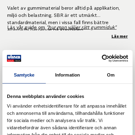
Valet av gummimaterial beror alltid på applikation,
miljö och belastning. SBR är ett utmärkt
standardmaterial, men i vissa fall finns bättre
Läs vår guide om
”
hur man väljer rätt gummiduk
”
alternativ beroende på kravbilden.
Läs mer
Samtycke
Information
Om
Denna webbplats använder cookies
Vi använder enhetsidentifierare för att anpassa innehållet
och annonserna till användarna, tillhandahålla funktioner
för sociala medier och analysera vår trafik. Vi
vidarebefordrar även sådana identifierare och annan
information från din enhet till de sociala medier och