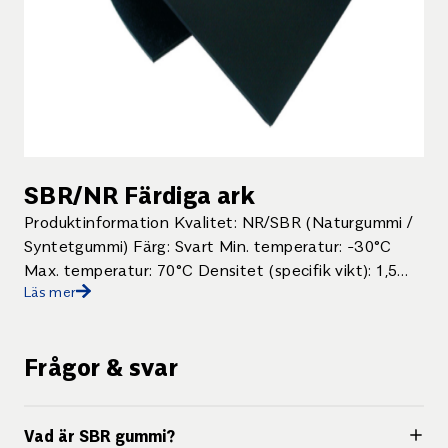
SBR/NR Färdiga ark
Produktinformation Kvalitet: NR/SBR (Naturgummi /
Syntetgummi) Färg: Svart Min. temperatur: -30°C
Max. temperatur: 70°C Densitet (specifik vikt): 1,5
Läs mer
g/cm³ Hårdhet: 70 Shore A ± […]
Frågor & svar
Vad är SBR gummi?