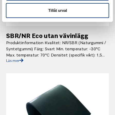
Tillåt urval
SBR/NR Eco utan vävinlägg
Produktinformation Kvalitet: NR/SBR (Naturgummi /
Syntetgummi) Färg: Svart Min. temperatur: -30°C
Max. temperatur: 70°C Densitet (specifik vikt): 1,5
Läs mer
g/cm³ Hårdhet: 70 Shore A ± […]