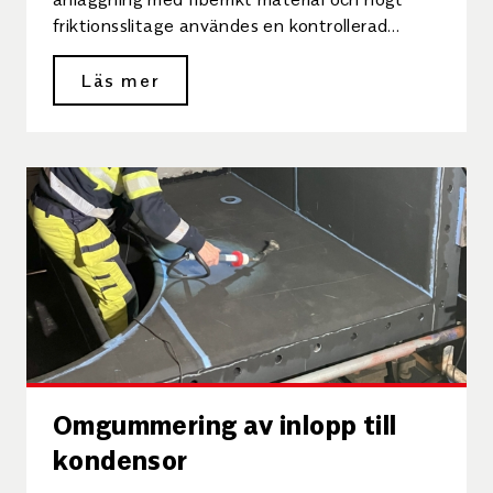
friktionsslitage användes en kontrollerad
metod för inmatning och varmvulkning.
Bakgrund I […]
Läs mer
Omgummering av inlopp till
kondensor