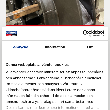
Hårdgummibeläggning av
fläkthjul och fläkthus
Samtycke
Information
Om
Våran kund behövde korrosionsskydd för en
fläkt som ventilerar luft innehållande
aggressiva kemikalier. Vi rekommenderade
Denna webbplats använder cookies
hårdgummibeläggning med CHEMONIT 181,
Vi använder enhetsidentifierare för att anpassa innehållet
tjocklek 3 mm, och fick […]
Läs mer
och annonserna till användarna, tillhandahålla funktioner
för sociala medier och analysera vår trafik. Vi
vidarebefordrar även sådana identifierare och annan
information från din enhet till de sociala medier och
annons- och analysföretag som vi samarbetar med.
Dessa kan i sin tur kombinera informationen med annan