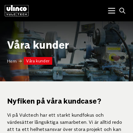
Open
Menu tog
Våra kunder
Våra kunder
Hem
Nyfiken på våra kundcase?
Vi på Vulctech har ett starkt kundfokus och
värdesätter långsiktiga samarbeten. Vi är alltid redo
att ta ett helhetsansvar över stora projekt och kan