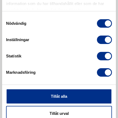
information som du har tillhandahållit eller som de har
samlat in när du har använt deras tjänster.
Samtyckesval
Nödvändig
Inställningar
Hårdgummering av
saltsyrabehållare
Statistik
En kund till oss inom processindustrin skulle
Marknadsföring
tillverka ett mindre tryckkärl vars syfte var att
lagra 34 procentig saltsyra. Kunden hade
mycket höga krav […]
Läs mer
Tillåt alla
Tillåt urval