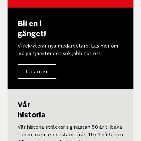
Bli en i
gänget!
Vi rekryterar nya medarbetare! Läs mer om
lediga tjänster och sök jobb hos oss.
Läs mer
Vår
historia
Vår historia sträcker sig nästan 50 år tillbaka
i tiden, närmare bestämt från 1974 då Ulinco