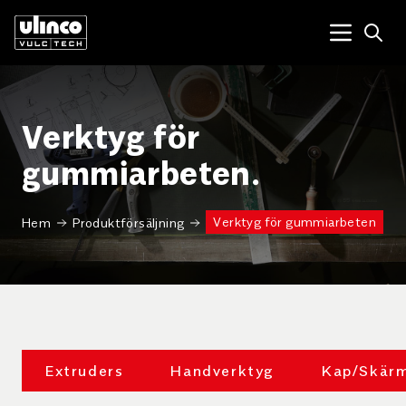
Open
Menu tog
Verktyg för
gummiarbeten.
Verktyg för gummiarbeten
Hem
Produktförsäljning
Extruders
Handverktyg
Kap/Skärm