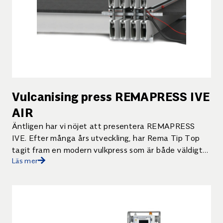
Vulcanising press REMAPRESS IVE
AIR
Äntligen har vi nöjet att presentera REMAPRESS
IVE. Efter många års utveckling, har Rema Tip Top
tagit fram en modern vulkpress som är både väldigt
Läs mer
lätt och smidig att använda och samtidigt byggd för
att prestera under prövande omständigheter år ut,
och år in. Lätt att installera och demontera. Kort
upphettningstid. Både värmeplattan och
kontrollboxen är >IP64 klassade enligt TÜV Går att
använda i temperaturer från -20°C till +55°C.