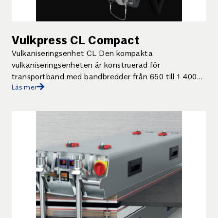
Vulkpress CL Compact
Vulkaniseringsenhet CL Den kompakta
vulkaniseringsenheten är konstruerad för
transportband med bandbredder från 650 till 1 400
Läs mer
mm. Enhetens låga vikt gör den mycket flexibel […]