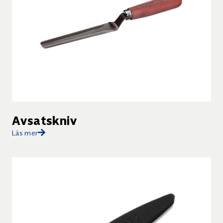
the extruded material Rubber throughput: 24 kg/h
Weight: 8.5 kg . Spacer ring.
Avsatskniv
Läs mer