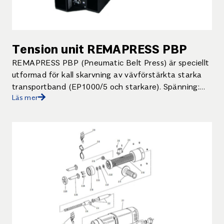
250 l/min..
Tension unit REMAPRESS PBP
REMAPRESS PBP (Pneumatic Belt Press) är speciellt
utformad för kall skarvning av vävförstärkta starka
transportband (EP1000/5 och starkare). Spänning:
Läs mer
220 V Inkl. bärbar kompressor