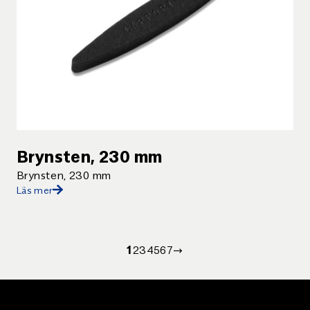
Brynsten, 230 mm
Brynsten, 230 mm
Läs mer
1
2
3
4
5
6
7
→