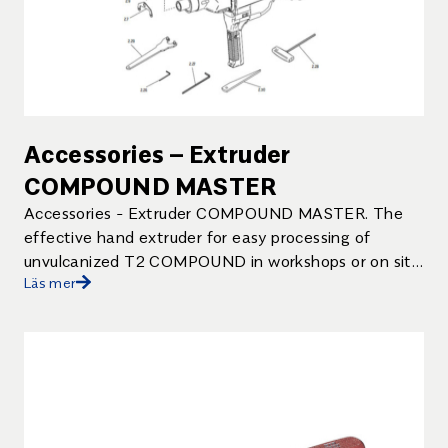
Accessories – Extruder
COMPOUND MASTER
Accessories - Extruder COMPOUND MASTER. The
effective hand extruder for easy processing of
unvulcanized T2 COMPOUND in workshops or on site
Läs mer
Sturdy A.C. drive unit Shoulder strap included Self-
cooling aluminium housing for extruder worm Safe
material supply thanks to large feeding hopper
Extruder worm specifically designed for the
application of T2 COMPOUND Homogeneous
mixture ensured by integrated mixing chamber
Quickly exchangeable jet moulding nozzle to shape