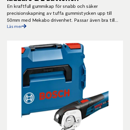
En kraftfull gummikap för snabb och säker
precisionskapning av tuffa gummistycken upp till
50mm med Mekabo drivenhet. Passar även bra till
Läs mer
kapning av transportband med vävlager. Vid köp
ingår 1 laddare & 2 batterier.