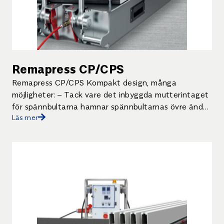
Remapress CP/CPS
Remapress CP/CPS Kompakt design, många
möjligheter: – Tack vare det inbyggda mutterintaget
för spännbultarna hamnar spännbultarnas övre ändar
Läs mer
i jämnhöjd med pressen. På så […]