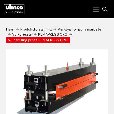
Open
Menu tog
Hem
Produktförsäljning
Verktyg för gummiarbeten
Vulkpressar
REMAPRESS CRO
Vulcanising press REMAPRESS CRO