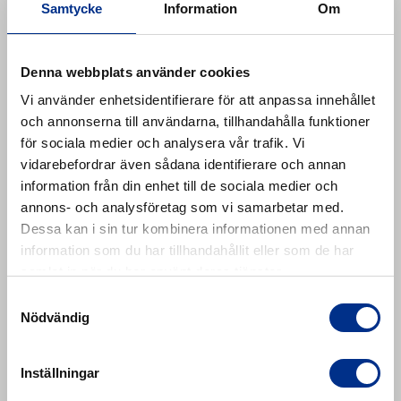
Liknande produkter
Samtycke
Information
Om
Denna webbplats använder cookies
Vi använder enhetsidentifierare för att anpassa innehållet
och annonserna till användarna, tillhandahålla funktioner
för sociala medier och analysera vår trafik. Vi
vidarebefordrar även sådana identifierare och annan
information från din enhet till de sociala medier och
annons- och analysföretag som vi samarbetar med.
Dessa kan i sin tur kombinera informationen med annan
information som du har tillhandahållit eller som de har
samlat in när du har använt deras tjänster.
Samtyckesval
Nödvändig
REMASTRIP – Pulling unit
Inställningar
REMASTRIP - Pulling unit. Opening the cable