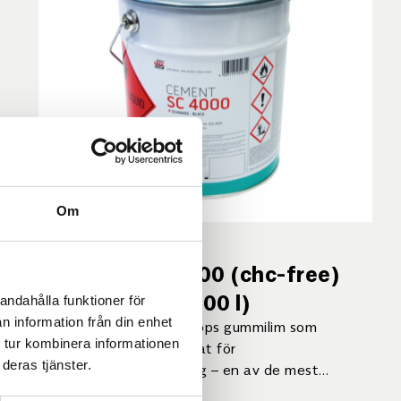
Om
CEMENT SC 4000 (chc-free)
black. 190 kg (200 l)
andahålla funktioner för
n information från din enhet
SC 4000 är Rema Tip Tops gummilim som
 tur kombinera informationen
ursprungligen är utvecklat för
deras tjänster.
transportbandsskarvning – en av de mest
krävande tillämpningarna för ett lim.
Läs mer