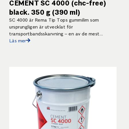
CEMENT SC 4000 (chc-free)
black. 350 g (390 ml)
SC 4000 är Rema Tip Tops gummilim som
ursprungligen är utvecklat för
transportbandsskarvning – en av de mest
krävande tillämpningarna för ett lim.
Läs mer