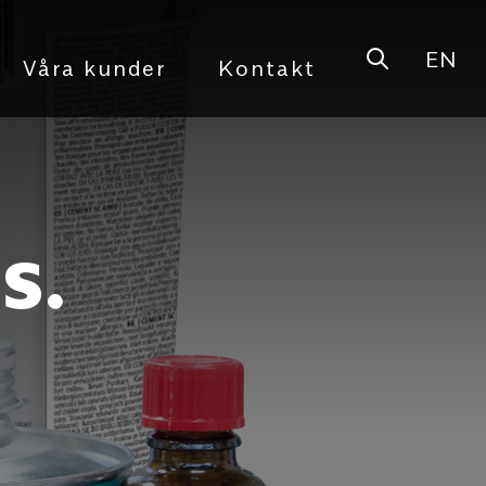
EN
Open sear
Våra kunder
Kontakt
s.