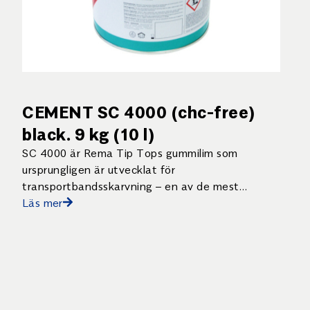
CEMENT SC 4000 (chc-free)
black. 9 kg (10 l)
SC 4000 är Rema Tip Tops gummilim som
ursprungligen är utvecklat för
transportbandsskarvning – en av de mest
krävande tillämpningarna för ett lim.
Läs mer