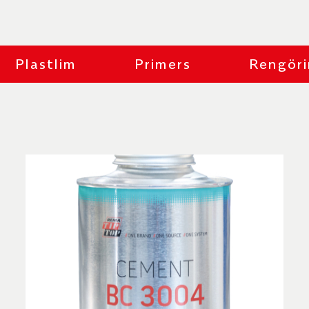
betar med större ytor och behöver en längre öp
Plastlim
Primers
Rengöri