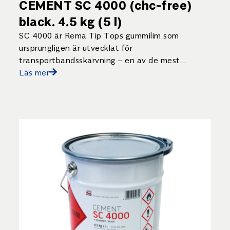
CEMENT SC 4000 (chc-free)
black. 4.5 kg (5 l)
SC 4000 är Rema Tip Tops gummilim som
ursprungligen är utvecklat för
transportbandsskarvning – en av de mest
krävande tillämpningarna för ett lim.
Läs mer