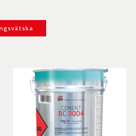
pentid för att säkerställa en noggrann
ngsvätska