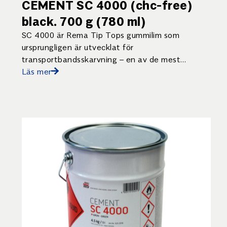
CEMENT SC 4000 (chc-free)
black. 700 g (780 ml)
SC 4000 är Rema Tip Tops gummilim som
ursprungligen är utvecklat för
transportbandsskarvning – en av de mest
krävande tillämpningarna för ett lim.
Läs mer