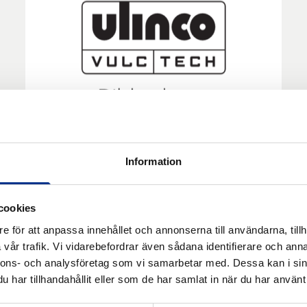
Information
CEMENT PC-4 (Plastic Cement
cookies
PC-4) chc-free 9 kg (10.8 l)
e för att anpassa innehållet och annonserna till användarna, tillh
vår trafik. Vi vidarebefordrar även sådana identifierare och anna
PLASTIC CEMENT PC-4 Ett trikloretenfritt
nnons- och analysföretag som vi samarbetar med. Dessa kan i sin
limning med fantastisk vidhäftning till plaster
har tillhandahållit eller som de har samlat in när du har använt 
och polyuretan.
Läs mer