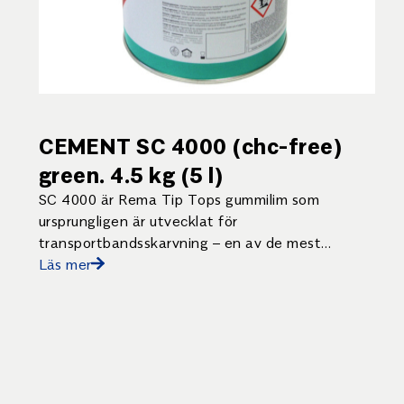
CEMENT SC 4000 (chc-free)
green. 4.5 kg (5 l)
SC 4000 är Rema Tip Tops gummilim som
ursprungligen är utvecklat för
transportbandsskarvning – en av de mest
krävande tillämpningarna för ett lim.
Läs mer