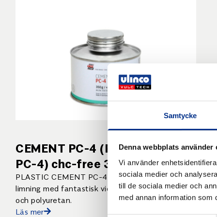
Samtycke
CEMENT PC-4 (Plastic Cement
Denna webbplats använder 
PC-4) chc-free 350 g (420 ml)
Vi använder enhetsidentifierar
sociala medier och analysera 
PLASTIC CEMENT PC-4 Ett trikloretenfritt
till de sociala medier och a
limning med fantastisk vidhäftning till plaster
med annan information som du 
och polyuretan.
Läs mer