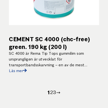
CEMENT SC 4000 (chc-free)
green. 190 kg (200 l)
SC 4000 är Rema Tip Tops gummilim som
ursprungligen är utvecklat för
transportbandsskarvning – en av de mest
krävande tillämpningarna för ett lim.
Läs mer
1
2
3
→