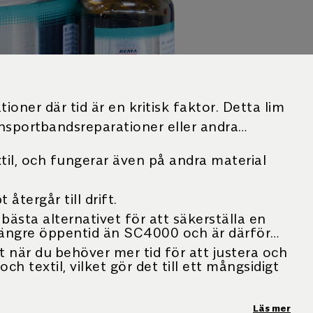
er där tid är en kritisk faktor. Detta lim
ransportbandsreparationer eller andra
l, och fungerar även på andra material
återgår till drift.
ästa alternativet för att säkerställa en
längre öppentid än SC4000 och är därför
t när du behöver mer tid för att justera och
textil, vilket gör det till ett mångsidigt
täller att du får maximal vidhäftning för
Läs mer