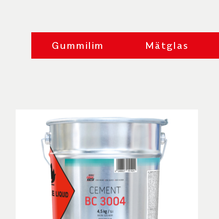
dina limningsprojekt.
BC3004 är det bästa alternativet när du ar
applicering och stark bindning.
Gummilim
Mätglas