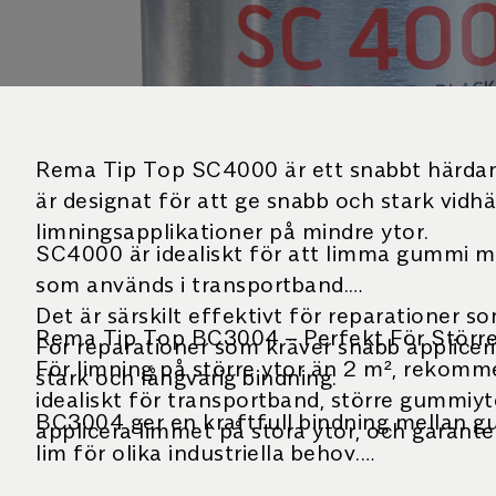
Rema Tip Top SC4000 är ett snabbt härdande
är designat för att ge snabb och stark vidhä
limningsapplikationer på mindre ytor.
SC4000 är idealiskt för att limma gummi m
som används i transportband.
Det är särskilt effektivt för reparationer s
Rema Tip Top BC3004 – Perfekt För Större Y
För reparationer som kräver snabb appliceri
För limning på större ytor än 2 m², rekom
stark och långvarig bindning.
idealiskt för transportband, större gummiyt
BC3004 ger en kraftfull bindning mellan gu
applicera limmet på stora ytor, och garanter
lim för olika industriella behov.
Det är också kompatibelt med de rekommend