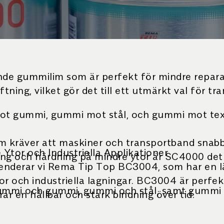
 gummilim som är perfekt för mindre reparation
ftning, vilket gör det till ett utmärkt val för t
ot gummi, gummi mot stål, och gummi mot texti
om kräver att maskiner och transportband snabbt 
tor och Industriella Applikationer
ng och härdning på mindre ytor är SC4000 det b
menderar vi Rema Tip Top BC3004, som har en 
or och industriella lagningar. BC3004 är perfek
mmi och gummi, gummi och stål, samt gummi och 
ar en hållbar och stark bindning över tid.
erade primerna PR200 och PR304, vilket säkers