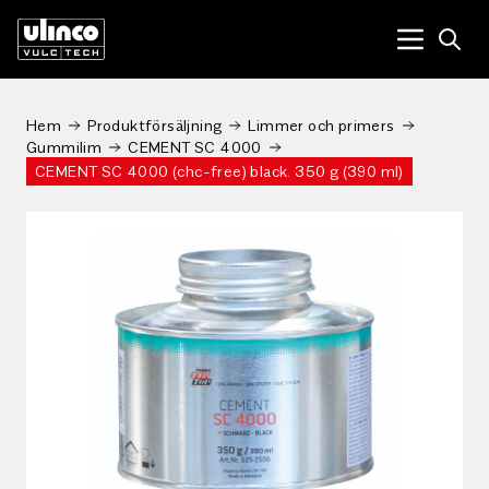
Open
Menu tog
Hem
Produktförsäljning
Limmer och primers
Gummilim
CEMENT SC 4000
CEMENT SC 4000 (chc-free) black. 350 g (390 ml)