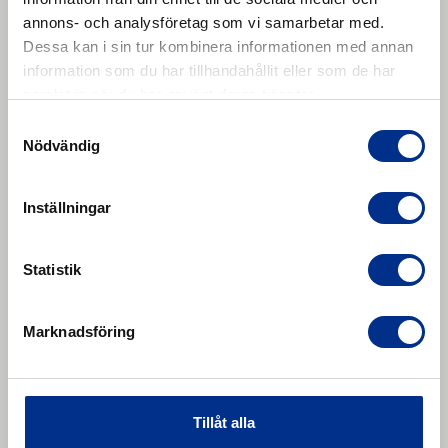
annons- och analysföretag som vi samarbetar med.
HARDENER E-40 (chc-free) 15 g
Dessa kan i sin tur kombinera informationen med annan
SC 4000 är Rema Tip Tops gummilim som
information som du har tillhandahållit eller som de har
ursprungligen är utvecklat för
samlat in när du har använt deras tjänster.
transportbandsskarvning – en av de mest krävande
Samtyckesval
Läs mer
tillämpningarna för ett lim.
Nödvändig
Inställningar
Statistik
Marknadsföring
Tillåt alla