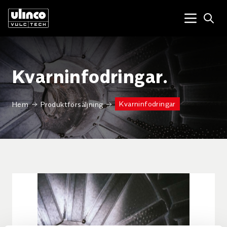
Open
Menu tog
Kvarninfodringar.
Kvarninfodringar
Hem
Produktförsäljning