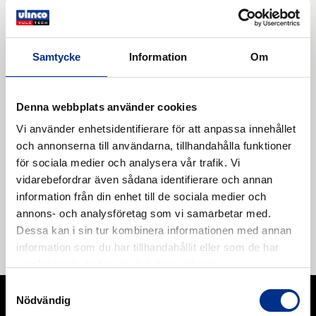
Samtycke
Information
Om
Denna webbplats använder cookies
Vi använder enhetsidentifierare för att anpassa innehållet
och annonserna till användarna, tillhandahålla funktioner
för sociala medier och analysera vår trafik. Vi
Kvarninfodringar
vidarebefordrar även sådana identifierare och annan
Genom Rema Tip Top kan vi dels erbjuda
information från din enhet till de sociala medier och
komponenter och infodringselement till kvarnar, men
annons- och analysföretag som vi samarbetar med.
även utföra appliceringen av dem och de därmed
Dessa kan i sin tur kombinera informationen med annan
Läs mer
förknippade gummiarbetena.
information som du har tillhandahållit eller som de har
samlat in när du har använt deras tjänster.
Samtyckesval
Nödvändig