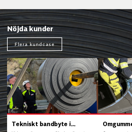
Nöjda kunder
Flera kundcase
Tekniskt bandbyte i
Omgummeri
fiberrik driftmiljö
kondenso