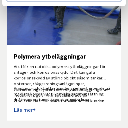
Polymera ytbeläggningar
Vi utför en rad olika polymera ytbeläggningar för
slitage- och korrosionsskydd. Det kan gälla
korrosionsskydd av större objekt såsom tankar,
cisterner, rökgasreningsanläggningar,
Vi väljer produkt efter kundens behov beroende på
vattenreningssystem eller skyddsbeläggningar av
mediats korrosivitet, kemiska sammansättning
industriella golv. Vi är specialiserade på
drifttemperatur, slitage eller andra krav.
ytbeläggningar för svåra förhållande där kunden
ställer höga krav på lång livslängd och hög
Läs mer
driftsäkerhet.