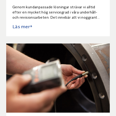
Genom kundanpassade lösningar strävar vi alltid
efter en mycket hög servicegrad i våra underhåll-
och revisionsarbeten. Det innebär att vi noggrant
sätter oss in i varje förfrågan för att hitta rätt
Läs mer
lösning för dig. Vi klarar att hantera såväl stora som
små UH-projekt. Vi kan sätta in en stor
personalstyrka innehållande många olika
kompetenser för att täcka ert behöv. Vi är även
duktiga på att leda och driva större projekt.