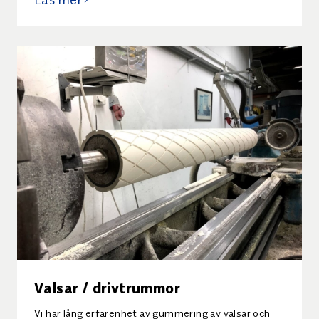
metod som fungerar bäst för vilken applikation.
Valsar / drivtrummor
Vi har lång erfarenhet av gummering av valsar och