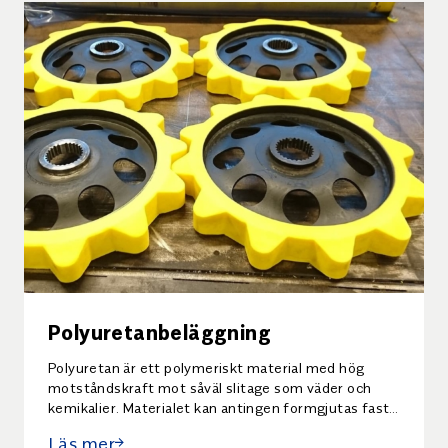
Polyuretanbeläggning
Polyuretan är ett polymeriskt material med hög
motståndskraft mot såväl slitage som väder och
kemikalier. Materialet kan antingen formgjutas fast
på prefabricerade komponenter, eller appliceras i
Läs mer
utskurna mönster på samma sätt som vanlig