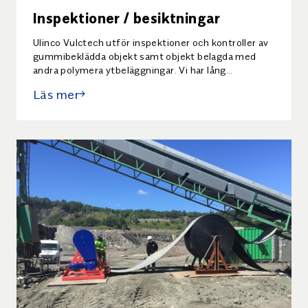
Inspektioner / besiktningar
Ulinco Vulctech utför inspektioner och kontroller av
gummibeklädda objekt samt objekt belagda med
andra polymera ytbeläggningar. Vi har lång
erfarenhet av att bedöma kvaliteten på ytbelagda
Läs mer
objekt.