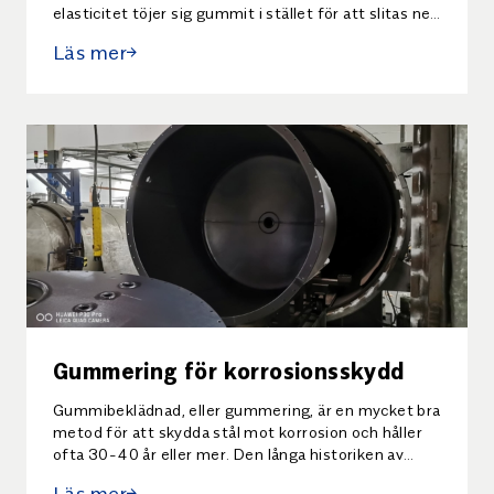
elasticitet töjer sig gummit i stället för att slitas ned
när det träffas av hårda objekt. Det har också en
Läs mer
ljuddämpande effekt för de ljud som ofta
förekommer vid slitageproblem.
Gummering för korrosionsskydd
Gummibeklädnad, eller gummering, är en mycket bra
metod för att skydda stål mot korrosion och håller
ofta 30-40 år eller mer. Den långa historiken av
användning ger trygghet i vilka gummikvalitet och
Läs mer