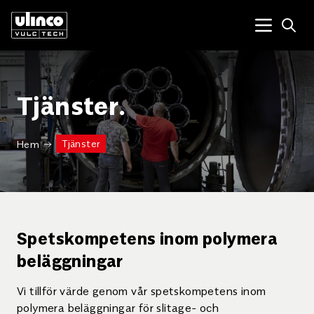
Open
Menu tog
Tjänster.
Tjänster
Hem
Spetskompetens inom polymera
beläggningar
Vi tillför värde genom vår spetskompetens inom
polymera beläggningar för slitage- och