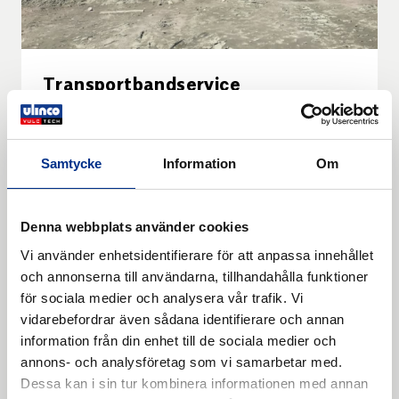
Transportbandservice
Vi servar samtliga förekommande varumärken av
transportörer med bandbyte, bandlagningar,
trumbeläggning, avskrapare eller andra
Samtycke
Information
Om
transportörskomponenter som behöver servas eller
Läs mer
bytas. Det stora utbudet av transportband, tillbehör,
slitageskydd gör att vi är vi fullt rustade för att
hjälpa dig med din transportbandservice.
Denna webbplats använder cookies
Vi använder enhetsidentifierare för att anpassa innehållet
och annonserna till användarna, tillhandahålla funktioner
för sociala medier och analysera vår trafik. Vi
vidarebefordrar även sådana identifierare och annan
information från din enhet till de sociala medier och
annons- och analysföretag som vi samarbetar med.
Dessa kan i sin tur kombinera informationen med annan