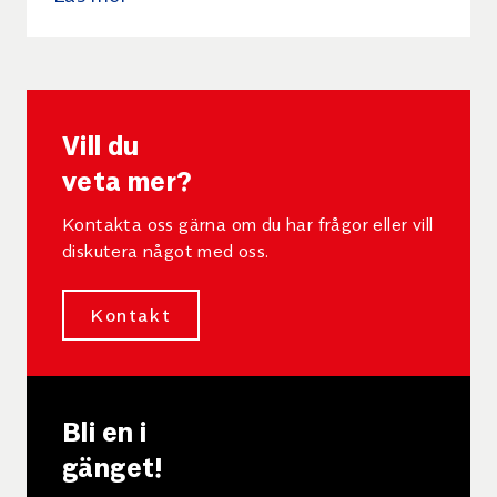
gummiduk. Polyuretaner kan varieras från extremt
mjukt och töjbart till mycket hårt och formstabilt.
Det slittåliga materialet kan också vara
högdämpande eller lågdämpande samt ha hög eller
låg vattenabsorption. De goda egenskaperna
bibehålls även vid stora temperaturskillnader.
Vill du
veta mer?
Kontakta oss gärna om du har frågor eller vill
diskutera något med oss.
Kontakt
Bli en i
gänget!