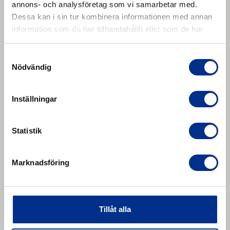
annons- och analysföretag som vi samarbetar med.
Dessa kan i sin tur kombinera informationen med annan
information som du har tillhandahållit eller som de har
samlat in när du har använt deras tjänster.
Samtyckesval
Nödvändig
Inställningar
Statistik
Marknadsföring
Vulcanising press REMAPRESS
CRO
Tillåt alla
Vulcanising press REMAPRESS CRO. The