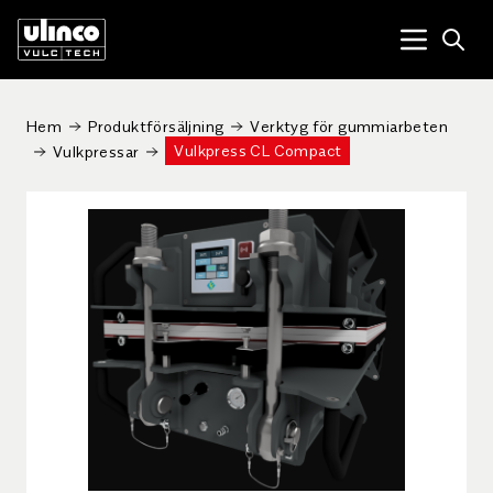
Open
Menu tog
Hem
Produktförsäljning
Verktyg för gummiarbeten
Vulkpress CL Compact
Vulkpressar