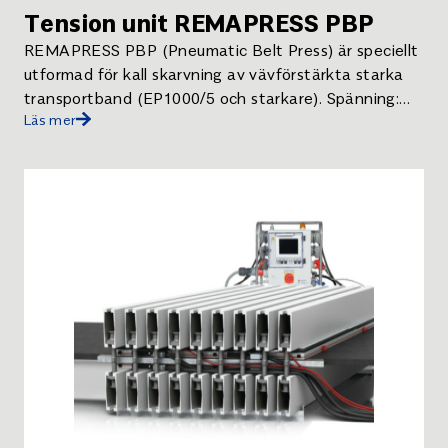
Tension unit REMAPRESS PBP
REMAPRESS PBP (Pneumatic Belt Press) är speciellt
utformad för kall skarvning av vävförstärkta starka
transportband (EP1000/5 och starkare). Spänning:
Läs mer
220 V Inkl. bärbar kompressor