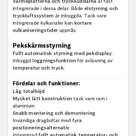
Värmeplattorna och tryckkuddarna
är fast
integrerade i dessa delar. Både
elstyrning och
tryckluftssystem
är inbyggda. Tack vare
integrerade kylkanaler kan
kortare
vulkaniseringstider
uppnås.
Pekskärmsstyrning
Fullt automatisk styrning med pekdisplay.
Inbyggd
loggningsfunktion
för avläsning av
temperatur och tryck.
Fördelar och funktioner:
Låg totalhöjd
Mycket lätt konstruktion
tack vare ram i
aluminium
Snabb montering och demontering
Invändiga dragbultar med
fyra
positioneringsalternativ
Integrerad
fullt automatisk temperatur- och