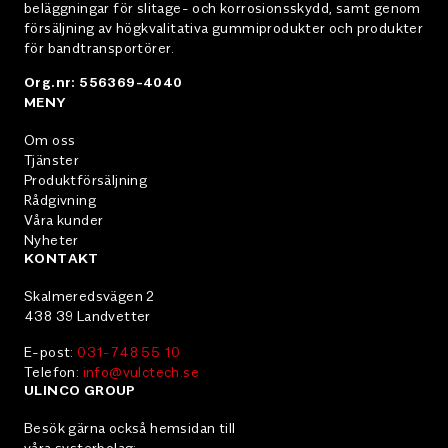
transportband. Till balkarna följer roterbara handtag
beläggningar för slitage- och korrosionsskydd, samt genom
för förenklad transport. Vulkanisationstryck: Upp till 7
försäljning av högkvalitativa gummiprodukter och produkter
för bandtransportörer.
bar. Spänning: 400 V, 3/N/PE 50 Hz som standard,
men andra alternativ offereras per förfrågan.
Org.nr: 556369-4040
MENY
Om oss
Tjänster
Produktförsäljning
Rådgivning
Våra kunder
Nyheter
KONTAKT
Skalmeredsvägen 2
438 39 Landvetter
E-post:
031-748 55 10
Telefon:
info@vulctech.se
ULINCO GROUP
Besök gärna också hemsidan till
våra systerbolag: