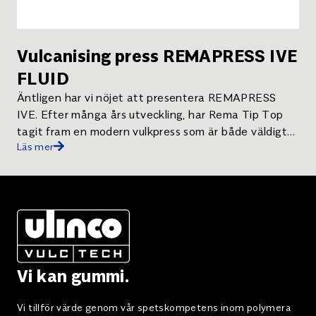
Vulcanising press REMAPRESS IVE
FLUID
Äntligen har vi nöjet att presentera REMAPRESS
IVE. Efter många års utveckling, har Rema Tip Top
tagit fram en modern vulkpress som är både väldigt
Läs mer
lätt och smidig att använda och samtidigt byggd för
att prestera under prövande omständigheter år ut,
och år in. Lätt att installera och demontera. Kort
upphettningstid. Både värmeplattan och
kontrollboxen är >IP64 klassade enligt TÜV Går att
använda i temperaturer från -20°C till +55°C.
Avancerat styrsystem med möjlighet att spara ner
vulkanisationsdata. Tryckutjämningsplatta i
Vi kan gummi.
aluminium garanterar ett jämnt vulktryck och
möjliggör t.ex. att skarva ett nytt med ett gammalt
Vi tillför värde genom vår spetskompetens inom polymera