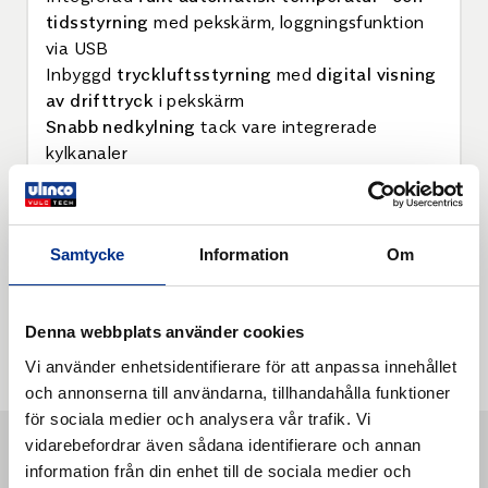
tidsstyrning
med pekskärm, loggningsfunktion
via USB
Inbyggd
tryckluftsstyrning
med
digital visning
av drifttryck
i pekskärm
Snabb nedkylning
tack vare integrerade
kylkanaler
Robust tryckkudde förstärkt med aramidfiber
Lätt att bygga ut
, då inga sidomonterade
tillbehör krävs
Samtycke
Information
Om
Se dimensionerna under
produktdatablad.
Denna webbplats använder cookies
Vi använder enhetsidentifierare för att anpassa innehållet
och annonserna till användarna, tillhandahålla funktioner
för sociala medier och analysera vår trafik. Vi
vidarebefordrar även sådana identifierare och annan
Liknande produkter
information från din enhet till de sociala medier och