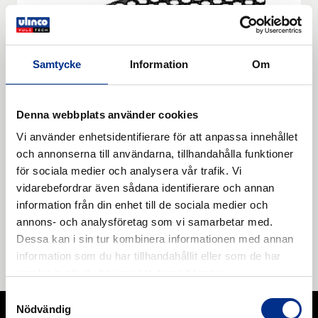
Samtycke
Information
Om
Denna webbplats använder cookies
Vi använder enhetsidentifierare för att anpassa innehållet
och annonserna till användarna, tillhandahålla funktioner
för sociala medier och analysera vår trafik. Vi
RMS-REMALOX HD
vidarebefordrar även sådana identifierare och annan
information från din enhet till de sociala medier och
RMS-REMALOX HD. 1 Polymer basis DIN ISO 1629
annons- och analysföretag som vi samarbetar med.
NR/BR/SBR 2 Specific weight DIN EN ISO 1183-1
Dessa kan i sin tur kombinera informationen med annan
1.12 g/cm³ 3 Hardness DIN ISO 7619-1 62 Shore A 10
information som du har tillhandahållit eller som de har
Läs mer
Colour Black . RMS-REMALOX HD; 80 mm.
samlat in när du har använt deras tjänster.
Samtyckesval
Nödvändig