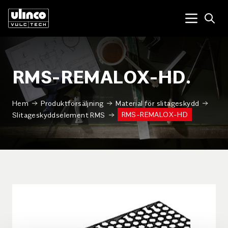
Open
Menu tog
RMS-REMALOX-HD.
Hem
Produktförsäljning
Material för slitageskydd
RMS-REMALOX-HD
Slitageskyddselement RMS