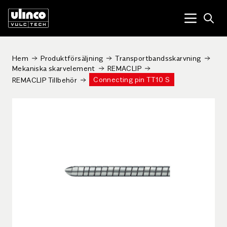
Open
Menu tog
Hem
Produktförsäljning
Transportbandsskarvning
Mekaniska skarvelement
REMACLIP
Connecting pin TT10 S
REMACLIP Tillbehör