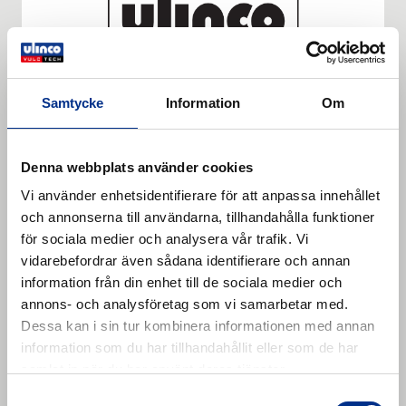
Samtycke
Information
Om
Denna webbplats använder cookies
Vi använder enhetsidentifierare för att anpassa innehållet
och annonserna till användarna, tillhandahålla funktioner
Rubber sheeting
för sociala medier och analysera vår trafik. Vi
vidarebefordrar även sådana identifierare och annan
Gummiduk med CN-skikt att användas vid
information från din enhet till de sociala medier och
transportbandsreparationer.
annons- och analysföretag som vi samarbetar med.
Läs mer
Dessa kan i sin tur kombinera informationen med annan
information som du har tillhandahållit eller som de har
samlat in när du har använt deras tjänster.
Samtyckesval