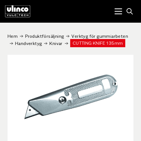
Open
Menu tog
Hem
Produktförsäljning
Verktyg för gummiarbeten
CUTTING KNIFE 135mm
Handverktyg
Knivar