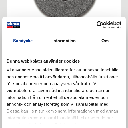
Samtycke
Information
Om
TUNGSTEN BUFFING DISC
SILVER FLAT DISC 175x2MM Bore
Denna webbplats använder cookies
22mm Steel Shot Grit 390
Vi använder enhetsidentifierare för att anpassa innehållet
Tungsten carbide buffing disc. Longer service life and
och annonserna till användarna, tillhandahålla funktioner
faster buffing compared with copper-carbide discs.
för sociala medier och analysera vår trafik. Vi
Recommended for angle grinder L 1202 (594 0620).
vidarebefordrar även sådana identifierare och annan
Läs mer
Risk of damage to bearing when used with less
information från din enhet till de sociala medier och
powerful angle grinders. . Tungsten carbide buffing
annons- och analysföretag som vi samarbetar med.
disc Silver class.
Dessa kan i sin tur kombinera informationen med annan
information som du har tillhandahållit eller som de har
samlat in när du har använt deras tjänster.