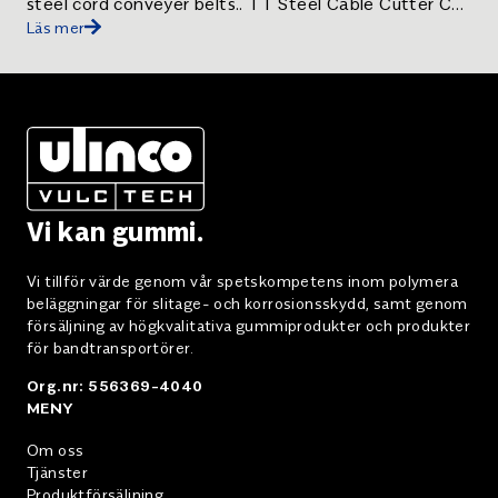
steel cord conveyer belts.. TT Steel Cable Cutter C
Läs mer
112.
Vi kan gummi.
Vi tillför värde genom vår spetskompetens inom polymera
beläggningar för slitage- och korrosionsskydd, samt genom
försäljning av högkvalitativa gummiprodukter och produkter
för bandtransportörer.
Org.nr: 556369-4040
MENY
Om oss
Tjänster
Produktförsäljning