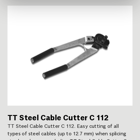
material supply thanks to large feeding hopper
Extruder worm specifically designed for the
application of T2 COMPOUND Homogeneous
mixture ensured by integrated mixing chamber
Quickly exchangeable jet moulding nozzle to shape
the extruded material Rubber throughput: 24 kg/h
Weight: 8.5 kg . Spacer ring.
TT Steel Cable Cutter C 112
TT Steel Cable Cutter C 112. Easy cutting of all
types of steel cables (up to 12.7 mm) when splicing