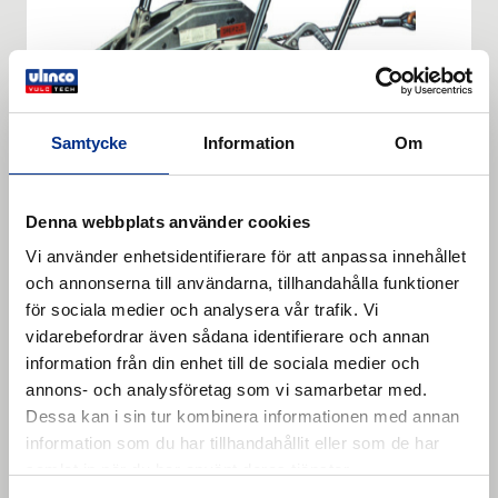
Samtycke
Information
Om
Cable winches
Denna webbplats använder cookies
Cable winches. Cable winch TU 8.
Vi använder enhetsidentifierare för att anpassa innehållet
Läs mer
och annonserna till användarna, tillhandahålla funktioner
för sociala medier och analysera vår trafik. Vi
vidarebefordrar även sådana identifierare och annan
information från din enhet till de sociala medier och
annons- och analysföretag som vi samarbetar med.
Dessa kan i sin tur kombinera informationen med annan
information som du har tillhandahållit eller som de har
samlat in när du har använt deras tjänster.