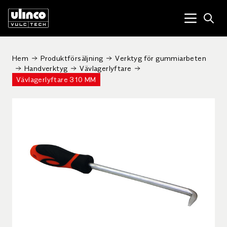
Open
Menu tog
Hem
Produktförsäljning
Verktyg för gummiarbeten
Handverktyg
Vävlagerlyftare
Vävlagerlyftare 310 MM