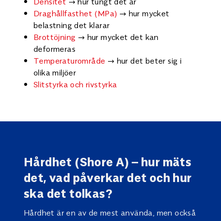
Densitet
→ hur tungt det är
Draghållfasthet (MPa)
→ hur mycket
belastning det klarar
Brottöjning
→ hur mycket det kan
deformeras
Temperaturområde
→ hur det beter sig i
olika miljöer
Slitstyrka och rivstyrka
Hårdhet (Shore A) – hur mäts
det, vad påverkar det och hur
ska det tolkas?
Hårdhet är en av de mest använda, men också