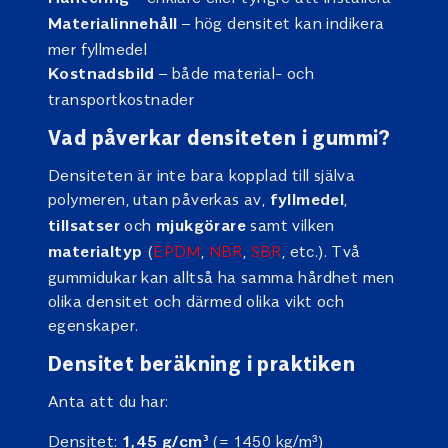
– hög densitet kan indikera
Materialinnehåll
mer fyllmedel
– både material- och
Kostnadsbild
transportkostnader
Vad påverkar densiteten i gummi?
Densiteten är inte bara kopplad till själva
polymeren, utan påverkas av,
,
fyllmedel
och
samt vilken
tillsatser
mjukgörare
(
EPDM
,
NBR
,
SBR
, etc.). Två
materialtyp
gummidukar kan alltså ha samma hårdhet men
olika densitet och därmed olika vikt och
egenskaper.
Densitet beräkning i praktiken
Anta att du har:
Densitet:
(= 1450 kg/m³)
1,45 g/cm³