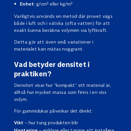
: g/cm³ eller kg/m³
Enhet
Vanligtvis används en metod där provet vägs
både i luft och i vätska (ofta vatten) för att
exakt kunna beräkna volymen via lyftkraft.
Detta gör att även små variationer i
materialet kan mätas noggrant.
Vad betyder densitet i
praktiken?
Densitet visar hur “kompakt” ett material är,
alltså hur mycket massa som finns i en viss
volym.
För gummidukar påverkar det direkt:
– hur tung produkten blir
Vikt
– enklare eller tyngre att installera
Hantering