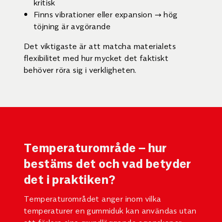
kritisk
Finns vibrationer eller expansion → hög
töjning är avgörande
Det viktigaste är att matcha materialets
flexibilitet med hur mycket det faktiskt
behöver röra sig i verkligheten.
Temperaturområde – hur
bestäms det och vad betyder
det i praktiken?
Temperaturområdet anger inom vilka
temperaturer en gummiduk kan användas utan