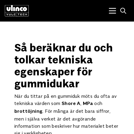
Open
Menu tog
Så beräknar du och
tolkar tekniska
egenskaper för
gummidukar
När du tittar på en gummiduk möts du ofta av
tekniska värden som
,
och
Shore A
MPa
. För många är det bara siffror,
brottöjning
men i själva verket är det avgörande
information som beskriver hur materialet beter
sig i verkligheten.