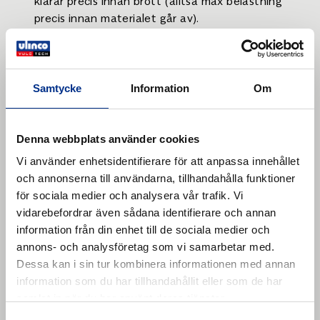
klarar precis innan brott (alltså max belastning
precis innan materialet går av).
Vad betyder MPa i praktiken?
MPa anger kraft per area, inte total kraft.
Samtycke
Information
Om
1 MPa motsvarar
, vilket
1 000 000 N/m²
innebär att du alltid måste ta hänsyn till
materialets tvärsnitt för att förstå verklig
Denna webbplats använder cookies
belastning.
Vi använder enhetsidentifierare för att anpassa innehållet
Exempel:
och annonserna till användarna, tillhandahålla funktioner
för sociala medier och analysera vår trafik. Vi
En remsa som är 10 mm bred och 2 mm tjock
vidarebefordrar även sådana identifierare och annan
har en area på 0,00002 m².
information från din enhet till de sociala medier och
annons- och analysföretag som vi samarbetar med.
Om materialet har en draghållfasthet på 5
Dessa kan i sin tur kombinera informationen med annan
MPa klarar det: 0,00002 × 5 000 000 = 100 N
information som du har tillhandahållit eller som de har
(≈ 10 kg)
samlat in när du har använt deras tjänster.
Viktigt att tänka på