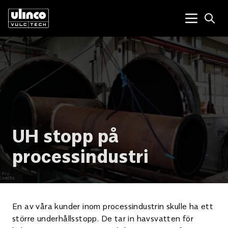
Open
Menu tog
UH stopp på
processindustri
En av våra kunder inom processindustrin skulle ha ett
större underhållsstopp. De tar in havsvatten för