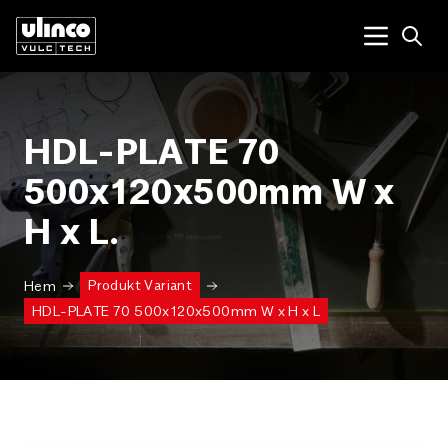
Open
Menu tog
HDL-PLATE 70
500x120x500mm W x
H x L.
Produkt Variant
Hem
HDL-PLATE 70 500x120x500mm W x H x L