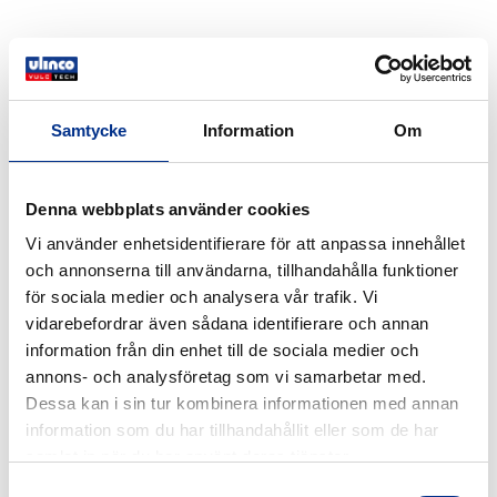
Samtycke
Information
Om
Denna webbplats använder cookies
Vi använder enhetsidentifierare för att anpassa innehållet
och annonserna till användarna, tillhandahålla funktioner
för sociala medier och analysera vår trafik. Vi
vidarebefordrar även sådana identifierare och annan
information från din enhet till de sociala medier och
annons- och analysföretag som vi samarbetar med.
HDL MP plate
Dessa kan i sin tur kombinera informationen med annan
HDL MP plate. 1 Polymer basis DIN ISO 1629 NR/BR
information som du har tillhandahållit eller som de har
2 Specific weight DIN EN ISO 1183-1 1.09 g/cm³ 3
samlat in när du har använt deras tjänster.
Hardness DIN ISO 7619-1 63 Shore A 10 Colour
Samtyckesval