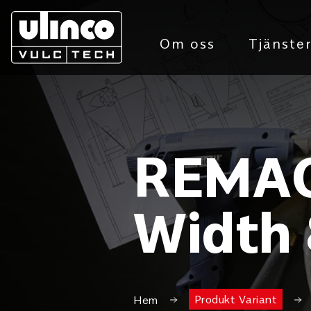
Om oss
Tjänste
REMAC
Width
Produkt Variant
Hem