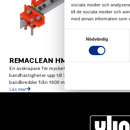
sociala medier och analysera 
till de sociala medier och a
med annan information som du 
Samtyckesval
Nödvändig
REMACLEAN HM-F2
En avskrapare för mycket effektiv rengöring på
bandhastigheter upp till 3m/s (2,5 m/s för
bandbredder från 1600 mm och uppåt).
Läs mer