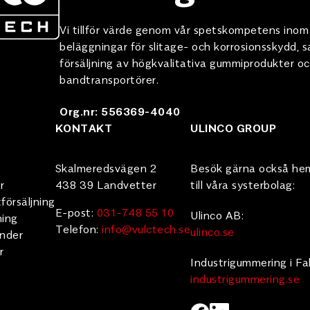
Vi tillför värde genom vår spetskompetens ino
beläggningar för slitage- och korrosionsskydd,
försäljning av högkvalitativa gummiprodukter oc
bandtransportörer.
Org.nr: 556369-4040
KONTAKT
ULINCO GROUP
Skalmeredsvägen 2
Besök gärna också he
r
438 39 Landvetter
till våra systerbolag:
försäljning
E-post:
031-748 55 10
Ulinco AB:
ning
Telefon:
info@vulctech.se
ulinco.se
under
r
Industrigummering i Fa
industrigummering.se