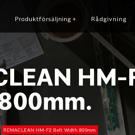
r
Produktförsäljning
+
Rådgivning
LEAN HM-F
 800mm.
REMACLEAN HM-F2 Belt Width 800mm