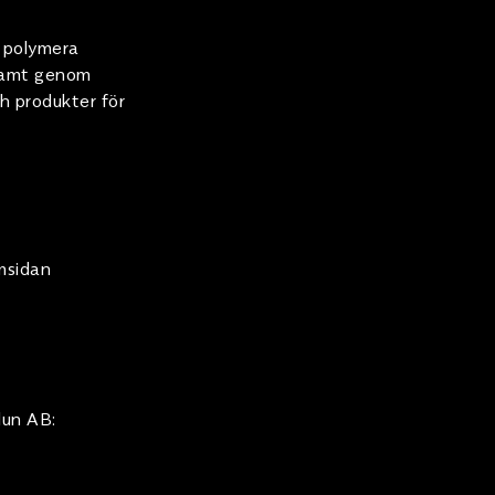
m polymera
 samt genom
h produkter för
msidan
lun AB: