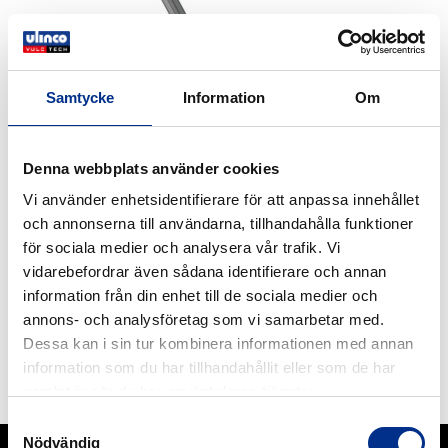
Samtycke
Information
Om
Denna webbplats använder cookies
Vi använder enhetsidentifierare för att anpassa innehållet
och annonserna till användarna, tillhandahålla funktioner
för sociala medier och analysera vår trafik. Vi
vidarebefordrar även sådana identifierare och annan
information från din enhet till de sociala medier och
REMACLEAN HM-U11 R – 85
annons- och analysföretag som vi samarbetar med.
REMACLEAN HM-U11 R - 85. Belt speeds up to 6.5
Dessa kan i sin tur kombinera informationen med annan
m/s Hardness 85 Shore A . REMACLEAN HM-U11 R -
information som du har tillhandahållit eller som de har
85.
samlat in när du har använt deras tjänster.
Läs mer
Samtyckesval
Nödvändig