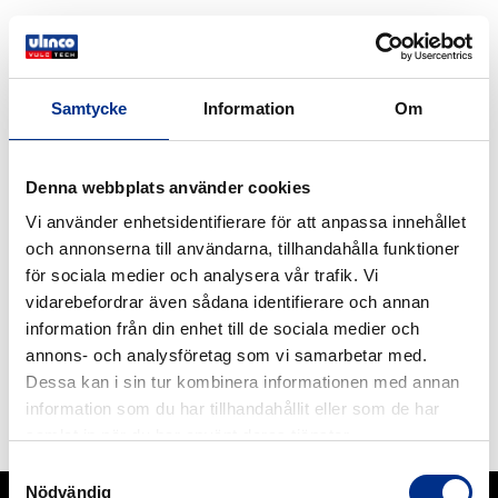
Samtycke
Information
Om
Denna webbplats använder cookies
Vi använder enhetsidentifierare för att anpassa innehållet
och annonserna till användarna, tillhandahålla funktioner
för sociala medier och analysera vår trafik. Vi
vidarebefordrar även sådana identifierare och annan
information från din enhet till de sociala medier och
REMACLEAN HML Typ 15
annons- och analysföretag som vi samarbetar med.
REMACLEAN HML. Designed for service
Dessa kan i sin tur kombinera informationen med annan
temperatures from -40 °C to +80 °C . REMACLEAN
information som du har tillhandahållit eller som de har
HML 400 Typ 15.
samlat in när du har använt deras tjänster.
Läs mer
Samtyckesval
Nödvändig