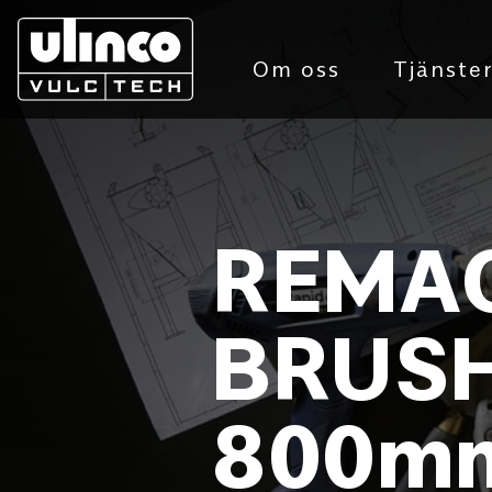
Om oss
Tjänste
REMAC
BRUSH
800m