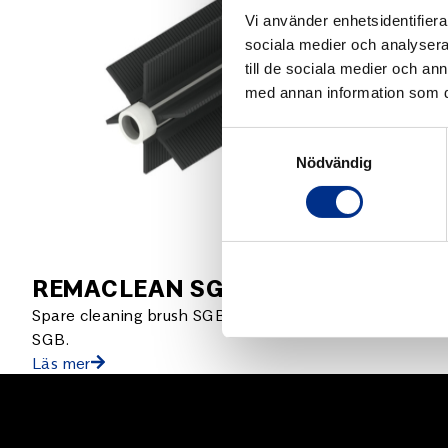
Vi använder enhetsidentifierar
sociala medier och analysera 
till de sociala medier och a
med annan information som du 
Samtyckesval
Nödvändig
REMACLEAN SGB Tillbehör
Spare cleaning brush SGB. Spare cleaning brush
SGB.
Läs mer