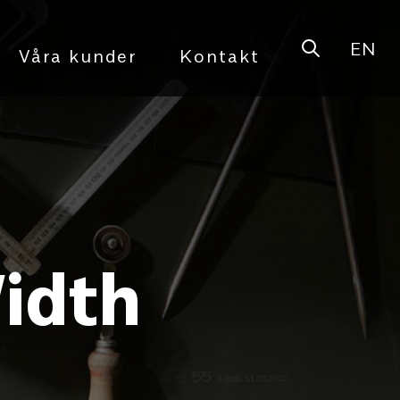
EN
Open sear
Våra kunder
Kontakt
idth