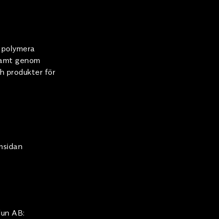
m polymera
 samt genom
h produkter för
msidan
lun AB: