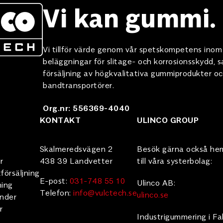
Vi kan gummi.
Vi tillför värde genom vår spetskompetens ino
beläggningar för slitage- och korrosionsskydd,
försäljning av högkvalitativa gummiprodukter oc
bandtransportörer.
Org.nr: 556369-4040
KONTAKT
ULINCO GROUP
Skalmeredsvägen 2
Besök gärna också he
r
438 39 Landvetter
till våra systerbolag:
försäljning
E-post:
031-748 55 10
Ulinco AB:
ning
Telefon:
info@vulctech.se
ulinco.se
under
r
Industrigummering i Fa