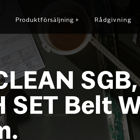
r
Produktförsäljning
+
Rådgivning
LEAN SGB,
 SET Belt W
m.