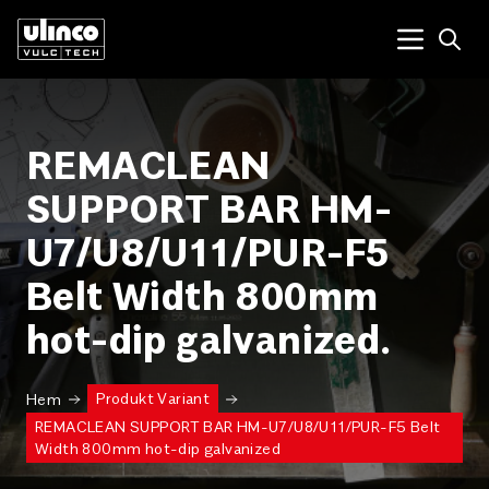
Open
Menu tog
REMACLEAN
SUPPORT BAR HM-
U7/U8/U11/PUR-F5
Belt Width 800mm
hot-dip galvanized.
Produkt Variant
Hem
REMACLEAN SUPPORT BAR HM-U7/U8/U11/PUR-F5 Belt
Width 800mm hot-dip galvanized