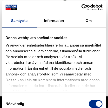
Samtycke
Information
Om
Denna webbplats använder cookies
Vi använder enhetsidentifierare för att anpassa innehållet
och annonserna till användarna, tillhandahålla funktioner
för sociala medier och analysera vår trafik. Vi
vidarebefordrar även sådana identifierare och annan
information från din enhet till de sociala medier och
annons- och analysföretag som vi samarbetar med.
REMAFLON
Dessa kan i sin tur kombinera informationen med annan
REMAFLON består av ett skikt gummi sammanvulkat
information som du har tillhandahållit eller som de har
med ett skikt teflon.
samlat in när du har använt deras tjänster.
Läs mer
Samtyckesval
Nödvändig