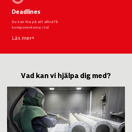
Deadlines
Du kan lita på att alltid få
komponenterna i tid.
Läs mer
Vad kan vi hjälpa dig med?