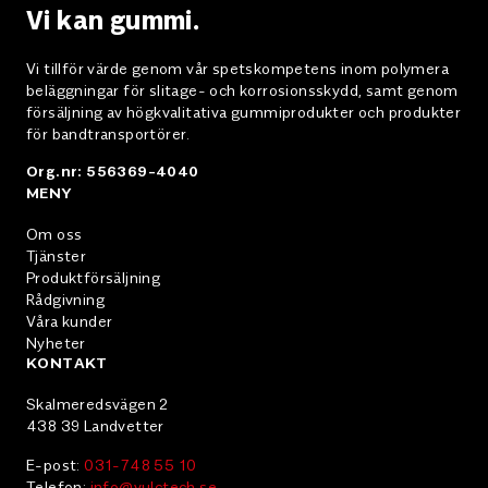
rätt utförd gummering kan vara
kunder. Från åte
Vi kan gummi.
skillnaden mellan ett rörsystem som
samarbetspartn
håller i några månader och ett som håller i
alltid handlat 
Vi tillför värde genom vår spetskompetens inom polymera
flera år. För våra kunder betyder…
beläggningar för slitage- och korrosionsskydd, samt genom
försäljning av högkvalitativa gummiprodukter och produkter
för bandtransportörer.
Org.nr: 556369-4040
MENY
Om oss
Tjänster
Produktförsäljning
Rådgivning
Våra kunder
Nyheter
KONTAKT
Skalmeredsvägen 2
438 39 Landvetter
E-post:
031-748 55 10
Telefon:
info@vulctech.se