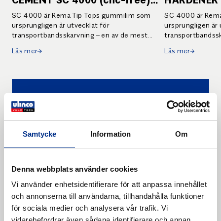
green. 4.5 kg (5 l)
SC 4000 är Rema Tip Tops gummilim som
SC 4000 är Rema
ursprungligen är utvecklat för
ursprungligen är 
transportbandsskarvning – en av de mest
transportbandssk
krävande tillämpningarna för ett lim. När ett
krävande tillämpn
Läs mer
Läs mer
transportband brister är tiden väldigt dyrbar
transportband bri
och limmet måste därför uppnå stark
limmet måste där
vidhäftning väldigt snabbt. Har man lagat ett
väldigt snabbt. 
transportband med SC 4000 så kan man lita
med SC 4000 så k
på att lagningen håller. För limning av större
håller. För limnin
Ulinco
ytor än 1 m² rekommenderar vi vårt gummilim
rekommenderar v
BC 3004 som har lite längre kontakttid.
har lite längre ko
Group
Samtycke
Information
Om
Ulinco Group erbjuder polymera produkter
och tekniska lösningar till industrin.
Denna webbplats använder cookies
Läs mer
Vi använder enhetsidentifierare för att anpassa innehållet
och annonserna till användarna, tillhandahålla funktioner
för sociala medier och analysera vår trafik. Vi
vidarebefordrar även sådana identifierare och annan