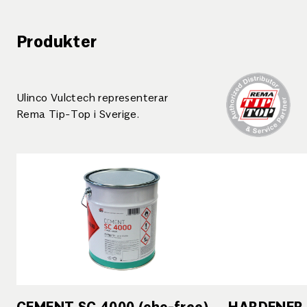
Produkter
Ulinco Vulctech representerar
Rema Tip-Top i Sverige.
CEMENT SC 4000 (chc-free)
HARDENER E