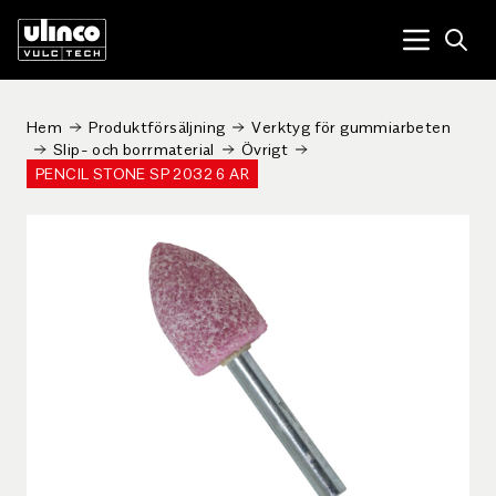
Open
Menu tog
Hem
Produktförsäljning
Verktyg för gummiarbeten
Slip- och borrmaterial
Övrigt
PENCIL STONE SP 2032 6 AR