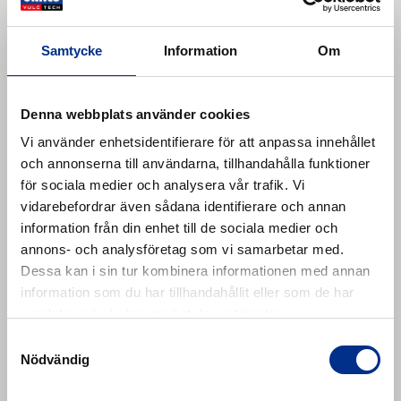
Samtycke
Information
Om
Denna webbplats använder cookies
REMASTRIP – Blades
Vi använder enhetsidentifierare för att anpassa innehållet
REMASTRIP - Blades. Blades top.
och annonserna till användarna, tillhandahålla funktioner
Läs mer
för sociala medier och analysera vår trafik. Vi
vidarebefordrar även sådana identifierare och annan
information från din enhet till de sociala medier och
annons- och analysföretag som vi samarbetar med.
Dessa kan i sin tur kombinera informationen med annan
information som du har tillhandahållit eller som de har
samlat in när du har använt deras tjänster.
Samtyckesval
Nödvändig