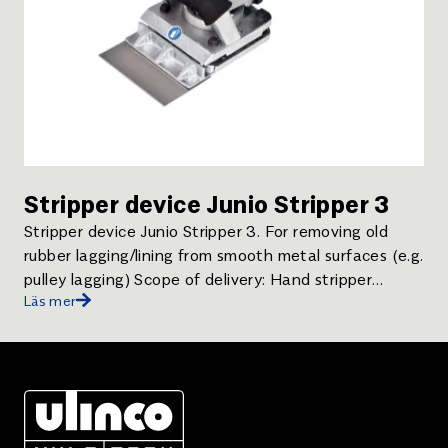
Stripper device Junio Stripper 3
Stripper device Junio Stripper 3. For removing old
rubber lagging/lining from smooth metal surfaces (e.g.
pulley lagging) Scope of delivery: Hand stripper
Läs mer
Junio3 (230/115 V) blade 120 mm flat wrench SW10
transport container ear protection and operating
instructions . Spare blade 120 mm. For Junio Stripper
3 (595 0960 595 0970) and prior model Junio
Stripper HS 800 (595 0887)..